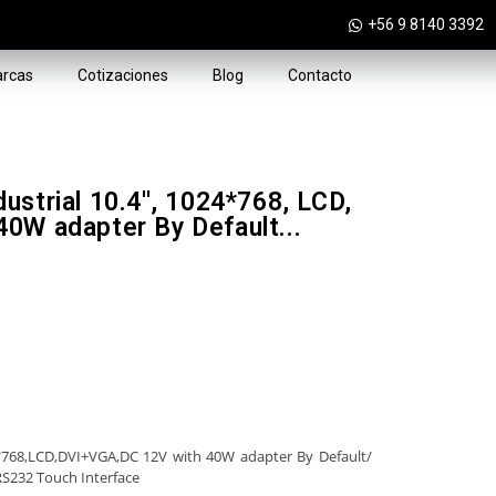
+56 9 8140 3392
rcas
Cotizaciones
Blog
Contacto
strial 10.4'', 1024*768, LCD,
0W adapter By Default...
*768,LCD,DVI+VGA,DC 12V with 40W adapter By Default/
S232 Touch Interface