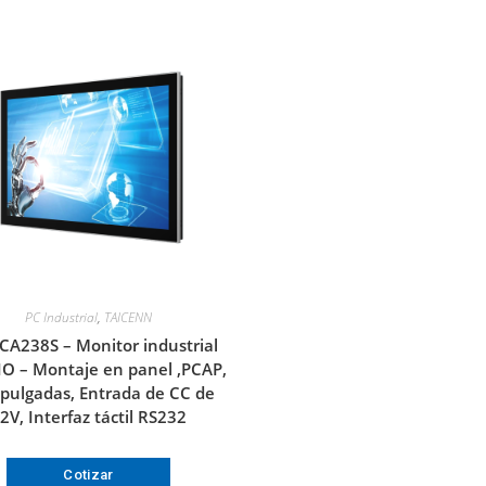
PC Industrial
,
TAICENN
CA238S – Monitor industrial
IO – Montaje en panel ,PCAP,
 pulgadas, Entrada de CC de
2V, Interfaz táctil RS232
Cotizar