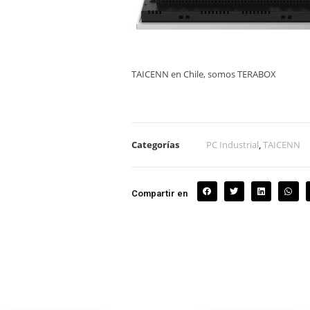
TAICENN en Chile, somos TERABOX
Categorías
PC Industrial
,
TAICENN
Compartir en