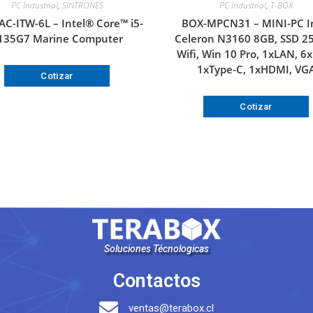
PC Industrial
,
SINTRONES
PC Industrial
,
T-BOX
AC-ITW-6L – Intel® Core™ i5-
BOX-MPCN31 – MINI-PC I
135G7 Marine Computer
Celeron N3160 8GB, SSD 2
Wifi, Win 10 Pro, 1xLAN, 6
1xType-C, 1xHDMI, VG
Cotizar
Cotizar
Soluciones Técnologicas
Contactos
ventas@terabox.cl