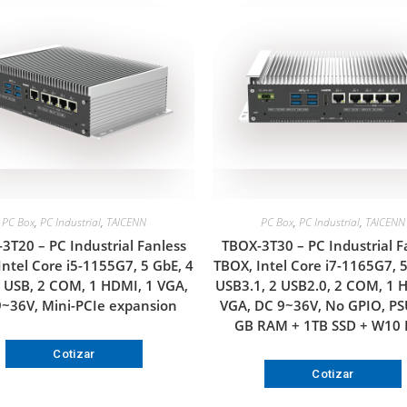
PC Box
,
PC Industrial
,
TAICENN
PC Box
,
PC Industrial
,
TAICENN
3T20 – PC Industrial Fanless
TBOX-3T30 – PC Industrial F
Intel Core i5-1155G7, 5 GbE, 4
TBOX, Intel Core i7-1165G7, 5
6 USB, 2 COM, 1 HDMI, 1 VGA,
USB3.1, 2 USB2.0, 2 COM, 1 
~36V, Mini-PCIe expansion
VGA, DC 9~36V, No GPIO, PS
GB RAM + 1TB SSD + W10
Cotizar
Cotizar