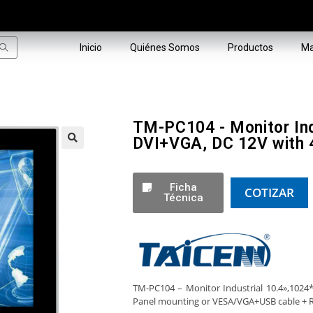
Inicio
Quiénes Somos
Productos
Ma
TM-PC104 - Monitor Indu
DVI+VGA, DC 12V with 4
🔍
Ficha
COTIZAR
Técnica
TM-PC104 – Monitor Industrial 10.4»,1024
Panel mounting or VESA/VGA+USB cable + R