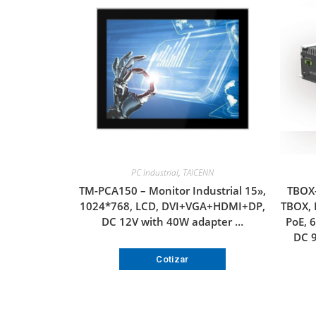
PC Industrial
,
TAICENN
TM-PCA150 – Monitor Industrial 15»,
TBOX-
1024*768, LCD, DVI+VGA+HDMI+DP,
TBOX, 
DC 12V with 40W adapter …
PoE, 
DC 9
Cotizar