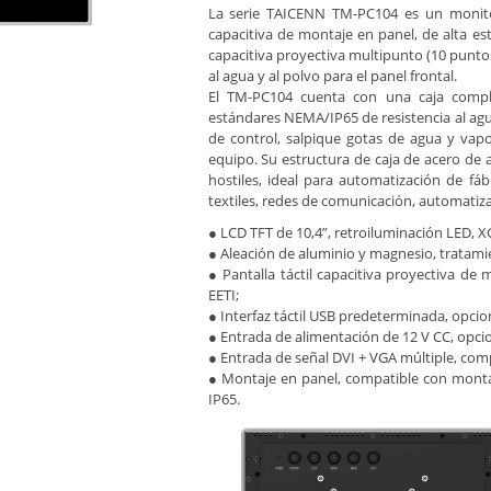
La serie TAICENN TM-PC104 es un monitor 
capacitiva de montaje en panel, de alta esta
capacitiva proyectiva multipunto (10 punto
al agua y al polvo para el panel frontal.
El TM-PC104 cuenta con una caja compl
estándares NEMA/IP65 de resistencia al agua
de control, salpique gotas de agua y vapo
equipo. Su estructura de caja de acero de a
hostiles, ideal para automatización de fá
textiles, redes de comunicación, automatizac
● LCD TFT de 10,4”, retroiluminación LED, 
● Aleación de aluminio y magnesio, tratam
● Pantalla táctil capacitiva proyectiva de
EETI;
● Interfaz táctil USB predeterminada, opcion
● Entrada de alimentación de 12 V CC, opcio
● Entrada de señal DVI + VGA múltiple, compa
● Montaje en panel, compatible con montaj
IP65.