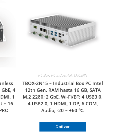
PC Box
,
PC Industrial
,
TAICENN
anless
TBOX-2N15 – Industrial Box PC Intel
 GbE, 4
12th Gen. RAM hasta 16 GB, SATA
HDMI, 1
M.2 2280; 2 GbE, Wi-Fi/BT; 4 USB3.0,
U + 16
4 USB2.0, 1 HDMI, 1 DP, 6 COM,
 PRO
Audio; -20 ~ +60 ℃.
Cotizar