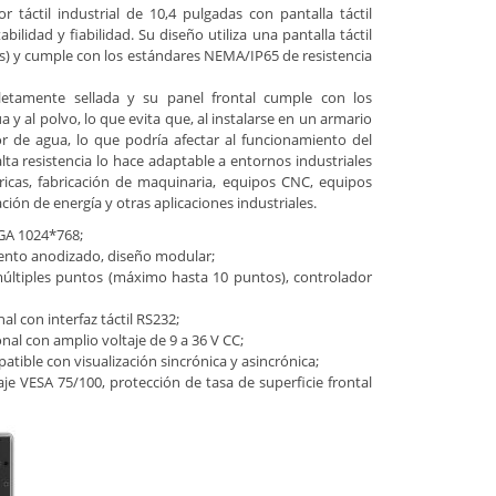
táctil industrial de 10,4 pulgadas con pantalla táctil
bilidad y fiabilidad. Su diseño utiliza una pantalla táctil
s) y cumple con los estándares NEMA/IP65 de resistencia
etamente sellada y su panel frontal cumple con los
 y al polvo, lo que evita que, al instalarse en un armario
r de agua, lo que podría afectar al funcionamiento del
lta resistencia lo hace adaptable a entornos industriales
bricas, fabricación de maquinaria, equipos CNC, equipos
ión de energía y otras aplicaciones industriales.
XGA 1024*768;
iento anodizado, diseño modular;
 múltiples puntos (máximo hasta 10 puntos), controlador
al con interfaz táctil RS232;
nal con amplio voltaje de 9 a 36 V CC;
tible con visualización sincrónica y asincrónica;
e VESA 75/100, protección de tasa de superficie frontal