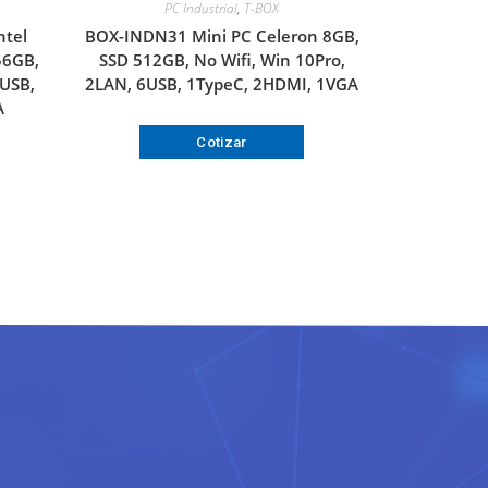
PC Industrial
,
T-BOX
ntel
BOX-INDN31 Mini PC Celeron 8GB,
56GB,
SSD 512GB, No Wifi, Win 10Pro,
xUSB,
2LAN, 6USB, 1TypeC, 2HDMI, 1VGA
A
Cotizar