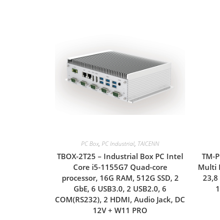
PC Box
,
PC Industrial
,
TAICENN
TBOX-2T25 – Industrial Box PC Intel
TM-P
Core i5-1155G7 Quad-core
Multi 
processor, 16G RAM, 512G SSD, 2
23,8
GbE, 6 USB3.0, 2 USB2.0, 6
1
COM(RS232), 2 HDMI, Audio Jack, DC
12V + W11 PRO