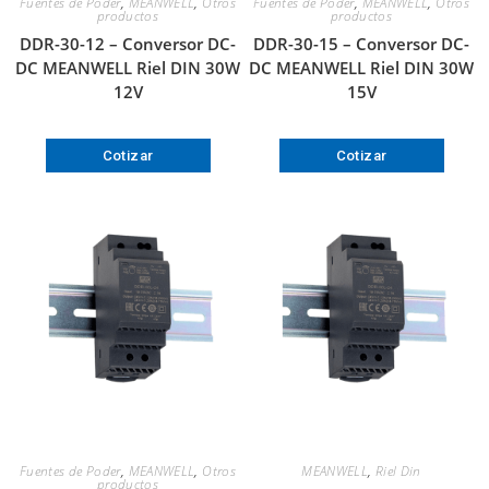
Fuentes de Poder
,
MEANWELL
,
Otros
Fuentes de Poder
,
MEANWELL
,
Otros
productos
productos
DDR-30-12 – Conversor DC-
DDR-30-15 – Conversor DC-
DC MEANWELL Riel DIN 30W
DC MEANWELL Riel DIN 30W
12V
15V
Cotizar
Cotizar
Fuentes de Poder
,
MEANWELL
,
Otros
MEANWELL
,
Riel Din
productos