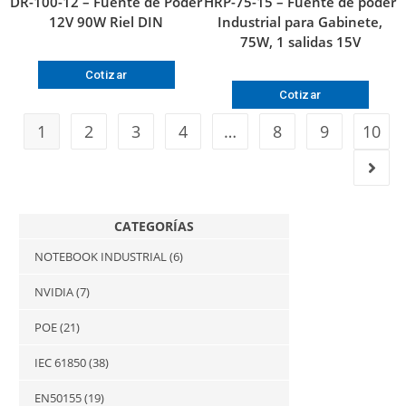
DR-100-12 – Fuente de Poder
HRP-75-15 – Fuente de poder
12V 90W Riel DIN
Industrial para Gabinete,
75W, 1 salidas 15V
Cotizar
Cotizar
1
2
3
4
…
8
9
10
CATEGORÍAS
NOTEBOOK INDUSTRIAL
(6)
NVIDIA
(7)
POE
(21)
IEC 61850
(38)
EN50155
(19)