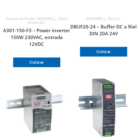
Fuentes de Poder
,
MEANWELL
,
Otros
MEANWELL
,
Riel Din
productos
DBUF20-24 – Buffer DC a Riel
A301-150-F3 – Power inverter
DIN 20A 24V
150W 230VAC, entrada
12VDC
Cotizar
Cotizar