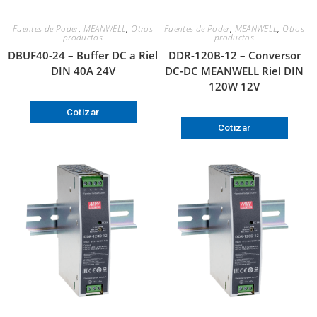
Fuentes de Poder
,
MEANWELL
,
Otros
Fuentes de Poder
,
MEANWELL
,
Otros
productos
productos
DBUF40-24 – Buffer DC a Riel
DDR-120B-12 – Conversor
DIN 40A 24V
DC-DC MEANWELL Riel DIN
120W 12V
Cotizar
Cotizar