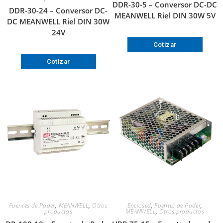
DDR-30-5 – Conversor DC-DC
DDR-30-24 – Conversor DC-
MEANWELL Riel DIN 30W 5V
DC MEANWELL Riel DIN 30W
24V
Cotizar
Cotizar
Fuentes de Poder
,
MEANWELL
,
Otros
Enclosed
,
Fuentes de Poder
,
productos
MEANWELL
,
Otros productos