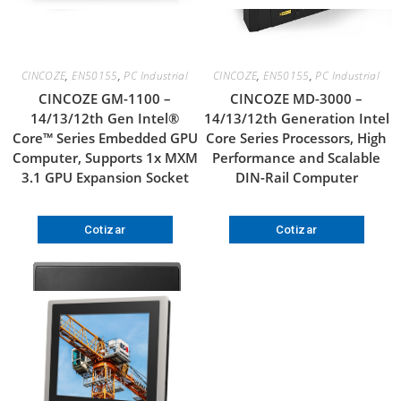
CINCOZE
,
EN50155
,
PC Industrial
CINCOZE
,
EN50155
,
PC Industrial
CINCOZE GM-1100 –
CINCOZE MD-3000 –
14/13/12th Gen Intel®
14/13/12th Generation Intel
Core™ Series Embedded GPU
Core Series Processors, High
Computer, Supports 1x MXM
Performance and Scalable
3.1 GPU Expansion Socket
DIN-Rail Computer
Cotizar
Cotizar