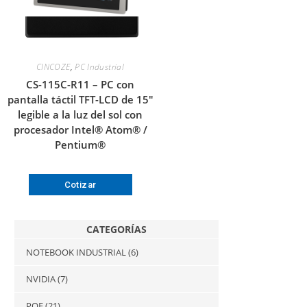
CINCOZE
,
PC Industrial
CS-115C-R11 – PC con
pantalla táctil TFT-LCD de 15″
legible a la luz del sol con
procesador Intel® Atom® /
Pentium®
Cotizar
CATEGORÍAS
NOTEBOOK INDUSTRIAL
(6)
NVIDIA
(7)
POE
(21)