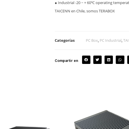
● Industrial -20 ~ + 60℃ operating tempera
TAICENN en Chile, somos TERABOX
Categorías
PC Box
,
PC Industrial
,
TA
Compartir en