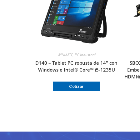
WINMATE
,
PC Industrial
D140 – Tablet PC robusta de 14″ con
SBO
Windows e Intel® Core™ i5-1235U
Embed
HDMI® 
Cotizar