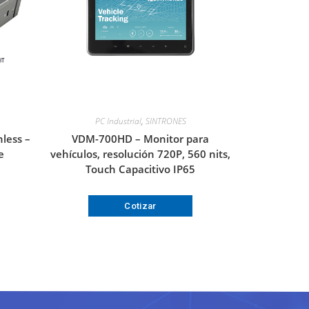
PC Industrial
,
SINTRONES
less –
VDM-700HD – Monitor para
e
vehículos, resolución 720P, 560 nits,
Touch Capacitivo IP65
Cotizar