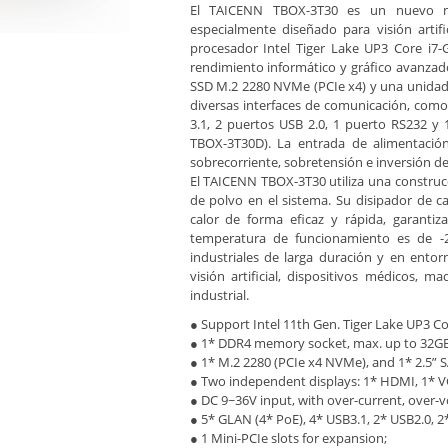
El TAICENN TBOX-3T30 es un nuevo mod
especialmente diseñado para visión artifi
procesador Intel Tiger Lake UP3 Core i7-
rendimiento informático y gráfico avanza
SSD M.2 2280 NVMe (PCIe x4) y una unidad
diversas interfaces de comunicación, com
3.1, 2 puertos USB 2.0, 1 puerto RS232 y
TBOX-3T30D). La entrada de alimentació
sobrecorriente, sobretensión e inversión de
El TAICENN TBOX-3T30 utiliza una construc
de polvo en el sistema. Su disipador de c
calor de forma eficaz y rápida, garantiz
temperatura de funcionamiento es de -2
industriales de larga duración y en entor
visión artificial, dispositivos médicos, ma
industrial.
● Support Intel 11th Gen. Tiger Lake UP3 C
● 1* DDR4 memory socket, max. up to 32GB
● 1* M.2 2280 (PCIe x4 NVMe), and 1* 2.5” 
● Two independent displays: 1* HDMI, 1* V
● DC 9~36V input, with over-current, over-vo
● 5* GLAN (4* PoE), 4* USB3.1, 2* USB2.0, 
● 1 Mini-PCIe slots for expansion;