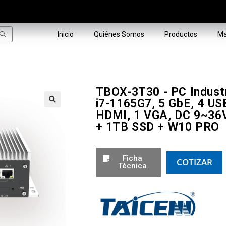
Inicio
Quiénes Somos
Productos
Ma
TBOX-3T30 - PC Industr
i7-1165G7, 5 GbE, 4 US
HDMI, 1 VGA, DC 9~36
🔍
+ 1TB SSD + W10 PRO
Ficha
COTIZAR
Técnica