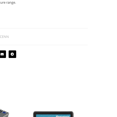
ture range.
ICENN