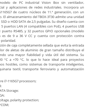
elo de PC industrial Vision Box sin ventilador,
cial y aplicaciones de redes industriales. Incorpora un
G1165G7 de cuatro núcleos de 11.ª generación, con un
do. El almacenamiento del TBOX-3T30 admite una unidad
 SSD o HDD SATA de 2,5 pulgadas. Su diseño cuenta con
o 5 puertos LAN (4 compatibles con PoE), 4 puertos USB
 1 puerto RS485, y 32 puertos GPIO opcionales (modelo
n es de 9 a 36 V CC y cuenta con protección contra
 polaridad.
ción de caja completamente sellada que evita la entrada
alor de aletas de aluminio de gran tamaño distribuye el
ando una mayor fiabilidad y vida útil del sistema. Su
0 °C a +70 °C, lo que lo hace ideal para proyectos
nos hostiles, como sistemas de transporte inteligentes,
quinaria textil, transporte ferroviario y automatización
ore i7-1165G7 processors;
;
SATA Storage;
GA;
ltage, polarity protection;
2*COM;