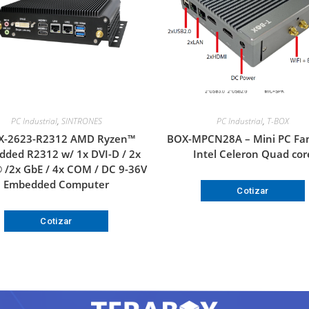
PC Industrial
,
SINTRONES
PC Industrial
,
T-BOX
X-2623-R2312 AMD Ryzen™
BOX-MPCN28A – Mini PC Fan
ded R2312 w/ 1x DVI-D / 2x
Intel Celeron Quad cor
/2x GbE / 4x COM / DC 9-36V
Embedded Computer
Cotizar
Cotizar