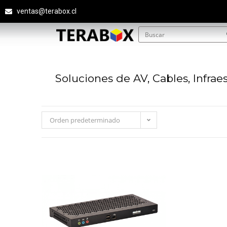
ventas@terabox.cl
Soluciones de AV, Cables, Infrae
Orden predeterminado