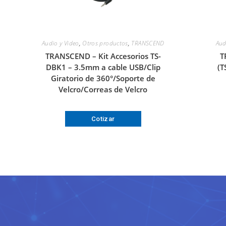
Audio y Video
,
Otros productos
,
TRANSCEND
Aud
TRANSCEND – Kit Accesorios TS-
T
DBK1 – 3.5mm a cable USB/Clip
(T
Giratorio de 360°/Soporte de
Velcro/Correas de Velcro
Cotizar