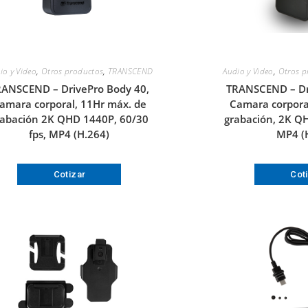
io y Video
,
Otros productos
,
TRANSCEND
Audio y Video
,
Otros p
RANSCEND – DrivePro Body 40,
TRANSCEND – Dr
amara corporal, 11Hr máx. de
Camara corpora
rabación 2K QHD 1440P, 60/30
grabación, 2K QH
fps, MP4 (H.264)
MP4 (
Cotizar
Cot