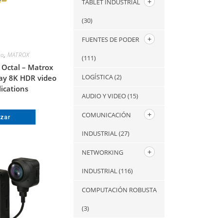
TABLET INDUSTRIAL
(30)
FUENTES DE PODER
eo
,
MATROX
(111)
Octal – Matrox
LOGÍSTICA
(2)
lay 8K HDR video
lications
AUDIO Y VIDEO
(15)
COMUNICACIÓN
izar
INDUSTRIAL
(27)
NETWORKING
INDUSTRIAL
(116)
COMPUTACIÓN ROBUSTA
(3)