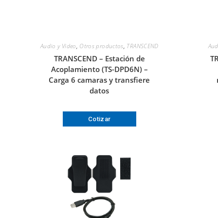
Audio y Video
,
Otros productos
,
TRANSCEND
Aud
TRANSCEND – Estación de
TR
Acoplamiento (TS-DPD6N) –
Carga 6 camaras y transfiere
datos
Cotizar