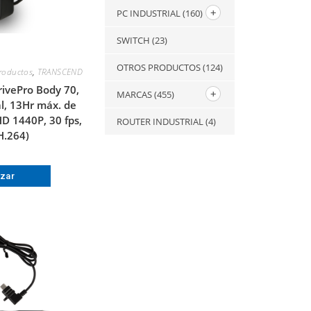
PC INDUSTRIAL
(160)
SWITCH
(23)
OTROS PRODUCTOS
(124)
roductos
,
TRANSCEND
ivePro Body 70,
MARCAS
(455)
l, 13Hr máx. de
D 1440P, 30 fps,
ROUTER INDUSTRIAL
(4)
H.264)
izar