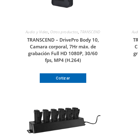
Audio y Video
,
Otros productos
,
TRANSCEND
Aud
TRANSCEND – DrivePro Body 10,
T
Camara corporal, 7Hr máx. de
C
grabación Full HD 1080P, 30/60
g
fps, MP4 (H.264)
Cotizar