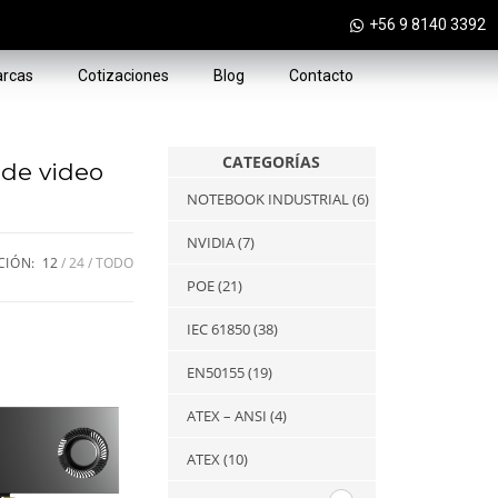
+56 9 8140 3392
rcas
Cotizaciones
Blog
Contacto
CATEGORÍAS
 de video
NOTEBOOK INDUSTRIAL
(6)
NVIDIA
(7)
CIÓN:
12
24
TODO
POE
(21)
IEC 61850
(38)
EN50155
(19)
ATEX – ANSI
(4)
ATEX
(10)