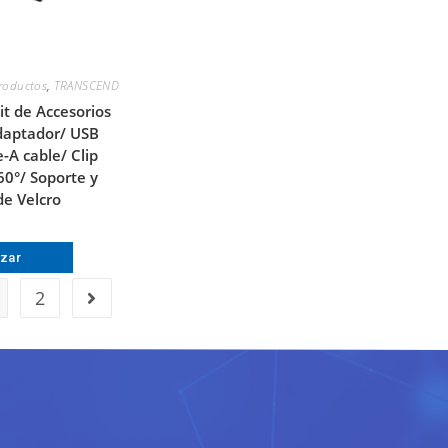
roductos
,
TRANSCEND
t de Accesorios
daptador/ USB
-A cable/ Clip
60°/ Soporte y
de Velcro
izar
2