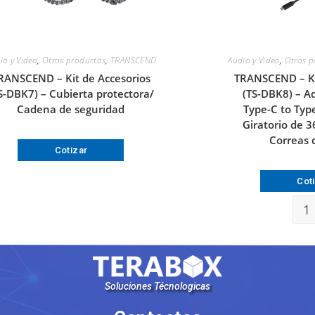
io y Video
,
Otros productos
,
TRANSCEND
Audio y Video
,
Otros p
RANSCEND – Kit de Accesorios
TRANSCEND – Ki
S-DBK7) – Cubierta protectora/
(TS-DBK8) – A
Cadena de seguridad
Type-C to Type
Giratorio de 3
Correas 
Cotizar
Cot
1
Soluciones Técnologicas