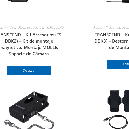
io y Video
,
Otros productos
,
TRANSCEND
Audio y Video
,
Otros p
ANSCEND – Kit Accesorios (TS-
TRANSCEND – Kit
DBK2) – Kit de montaje
DBK3) – Destorni
magnético/ Montaje MOLLE/
de Monta
Soporte de Cámara
Cot
Cotizar