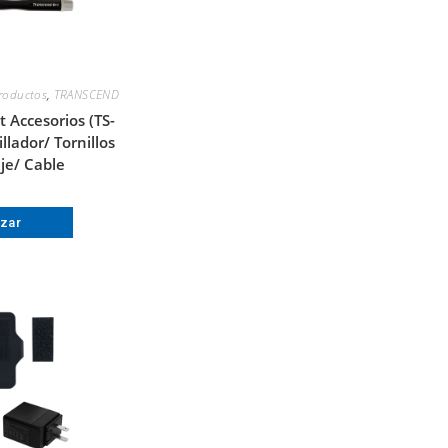
roductos
,
TRANSCEND
 Accesorios (TS-
llador/ Tornillos
je/ Cable
izar