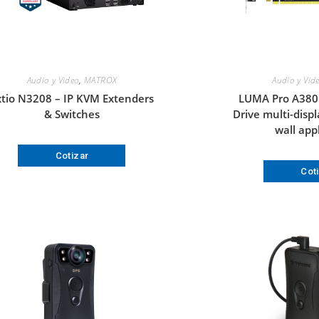
Audio y Video
,
MATROX
Audio y Vid
xtio N3208 – IP KVM Extenders
LUMA Pro A380 
& Switches
Drive multi-disp
wall app
Cotizar
Cot