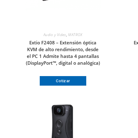
Audio y Video
,
MATROX
Extio F2408 – Extensión óptica
E
KVM de alto rendimiento, desde
el PC 1 Admite hasta 4 pantallas
(DisplayPort™, digital o analógica)
Cotizar