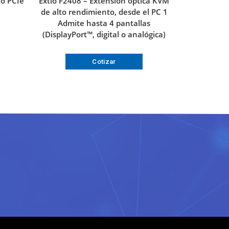
o PCIe
Extio F2408 – Extensión óptica KVM
de alto rendimiento, desde el PC 1
Admite hasta 4 pantallas
(DisplayPort™, digital o analógica)
Cotizar