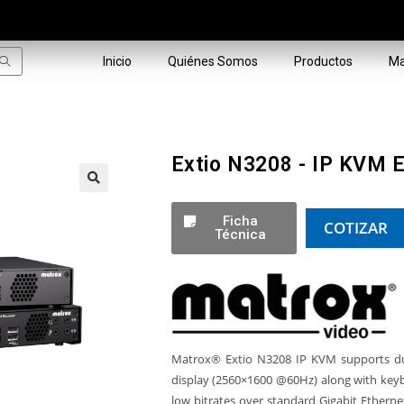
Inicio
Quiénes Somos
Productos
Ma
Extio N3208 - IP KVM 
🔍
Ficha
COTIZAR
Técnica
Matrox® Extio N3208 IP KVM supports dua
display (2560×1600 @60Hz) along with key
low bitrates over standard Gigabit Etherne