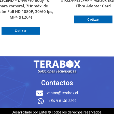
SCEND – DrivePro Body 10,
XTO2A-FESLPAF – Matrox Exti
ara corporal, 7Hr máx. de
Fibra Adapter Card
ión Full HD 1080P, 30/60 fps,
MP4 (H.264)
Cotizar
Cotizar
Soluciones Técnologicas
Contactos
ventas@terabox.cl
+56 9 8140 3392
Desarrollado por Entel © Todos los derechos reservados.