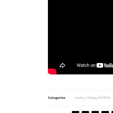
Categorías
Audio y Video
,
MATROX