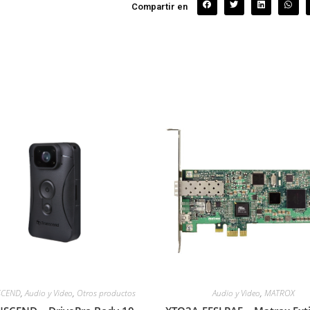
Compartir en
SCEND
,
Audio y Video
,
Otros productos
Audio y Video
,
MATROX