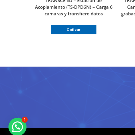
TRANSCEND – Estación de
TRAN
Acoplamiento (TS-DPD6N) – Carga 6
Cam
camaras y transfiere datos
grabac
Cotizar
1