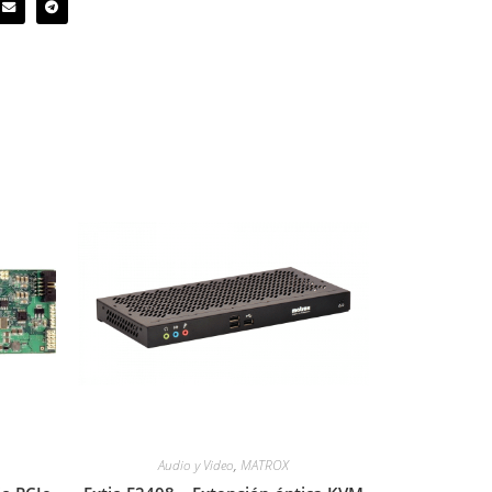
Audio y Video
,
MATROX