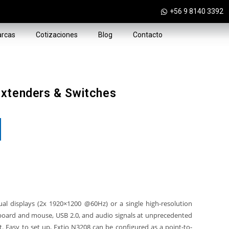
+56 9 8140 3392
rcas
Cotizaciones
Blog
Contacto
Extenders & Switches
l displays (2x 1920×1200 @60Hz) or a single high-resolution
board and mouse, USB 2.0, and audio signals at unprecedented
t. Easy to set up, Extio N3208 can be configured as a point-to-