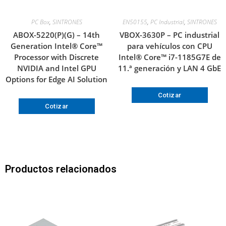
PC Box
,
SINTRONES
EN50155
,
PC Industrial
,
SINTRONES
ABOX-5220(P)(G) – 14th
VBOX-3630P – PC industrial
Generation Intel® Core™
para vehículos con CPU
Processor with Discrete
Intel® Core™ i7-1185G7E de
NVIDIA and Intel GPU
11.ª generación y LAN 4 GbE
Options for Edge AI Solution
Cotizar
Cotizar
Productos relacionados