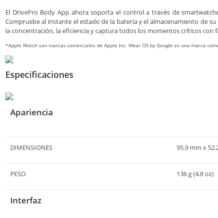
El DrivePro Body App ahora soporta el control a través de smartwatc
Compruebe al instante el estado de la batería y el almacenamiento de su 
la concentración, la eficiencia y captura todos los momentos críticos con fa
*Apple Watch son marcas comerciales de Apple Inc. Wear OS by Google es una marca come
Especificaciones
Apariencia
DIMENSIONES
95.9 mm x 52.2
PESO
136 g (4.8 oz)
Interfaz