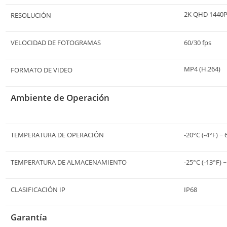
2K QHD 1440
RESOLUCIÓN
VELOCIDAD DE FOTOGRAMAS
60/30 fps
MP4 (H.264)
FORMATO DE VIDEO
Ambiente de Operación
TEMPERATURA DE OPERACIÓN
-20°C (-4°F) ~ 
TEMPERATURA DE ALMACENAMIENTO
-25°C (-13°F) 
CLASIFICACIÓN IP
IP68
Garantía