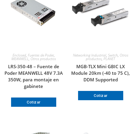
Enclosed
,
Fuentes de Poder
,
Networking Industrial
,
Switch
,
Otros
MEANWELL
,
Otros productos
productos
,
PLANET
LRS-350-48 – Fuente de
MGB-TLX Mini GBIC LX
Poder MEANWELL 48V 7.3A
Module 20km (-40 to 75 C),
350W, para montaje en
DDM Supported
gabinete
Cotizar
Cotizar