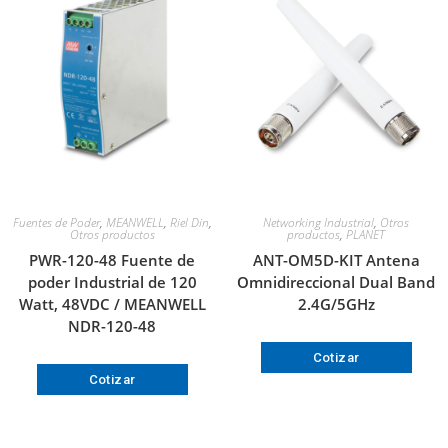
Fuentes de Poder
,
MEANWELL
,
Riel Din
,
Networking Industrial
,
Otros
Otros productos
productos
,
PLANET
PWR-120-48 Fuente de
ANT-OM5D-KIT Antena
poder Industrial de 120
Omnidireccional Dual Band
Watt, 48VDC / MEANWELL
2.4G/5GHz
NDR-120-48
Cotizar
Cotizar