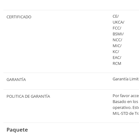
CE
/
CERTIFICADO
UKCA
/
FCC
/
BSMI
/
NCC
/
MIC
/
KC
/
EAC
/
RCM
Garantía Limi
GARANTÍA
Por favor acc
POLITICA DE GARANTÍA
Basado en los
operativo. Est
MIL-STD de Tr
Paquete