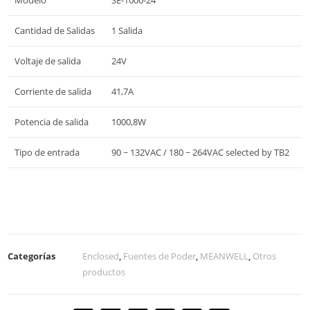
Modelo
SE-1000-24
Cantidad de Salidas
1 Salida
Voltaje de salida
24V
Corriente de salida
41,7A
Potencia de salida
1000,8W
Tipo de entrada
90 ~ 132VAC / 180 ~ 264VAC selected by TB2
Categorías
Enclosed
,
Fuentes de Poder
,
MEANWELL
,
Otros
productos