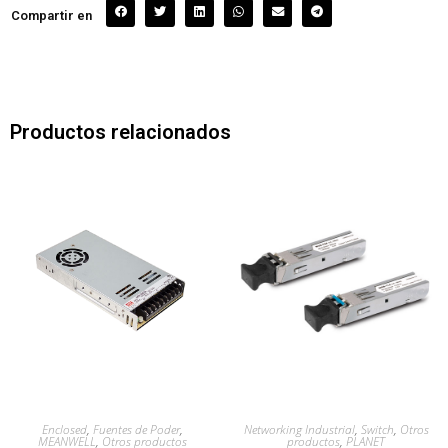
Compartir en
Productos relacionados
Enclosed
,
Fuentes de Poder
,
Networking Industrial
,
Switch
,
Otros
MEANWELL
,
Otros productos
productos
,
PLANET