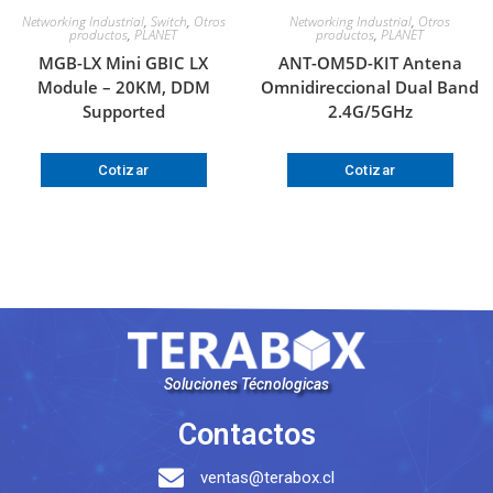
Networking Industrial
,
Switch
,
Otros
Networking Industrial
,
Otros
productos
,
PLANET
productos
,
PLANET
MGB-LX Mini GBIC LX
ANT-OM5D-KIT Antena
Module – 20KM, DDM
Omnidireccional Dual Band
Supported
2.4G/5GHz
Cotizar
Cotizar
Soluciones Técnologicas
Contactos
ventas@terabox.cl