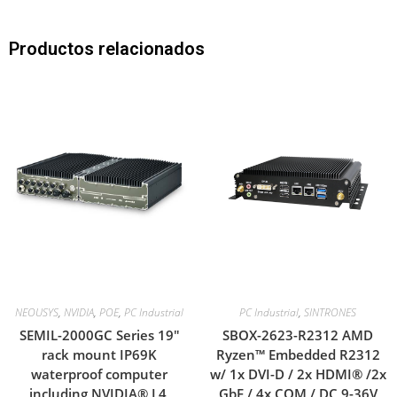
Productos relacionados
NEOUSYS
,
NVIDIA
,
POE
,
PC Industrial
PC Industrial
,
SINTRONES
SEMIL-2000GC Series 19″
SBOX-2623-R2312 AMD
rack mount IP69K
Ryzen™ Embedded R2312
waterproof computer
w/ 1x DVI-D / 2x HDMI® /2x
including NVIDIA® L4,
GbE / 4x COM / DC 9-36V