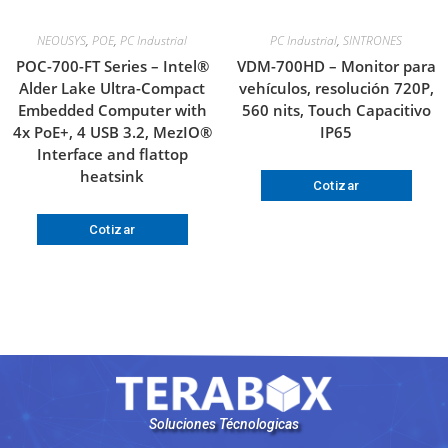
NEOUSYS
,
POE
,
PC Industrial
PC Industrial
,
SINTRONES
POC-700-FT Series – Intel®
VDM-700HD – Monitor para
Alder Lake Ultra-Compact
vehículos, resolución 720P,
Embedded Computer with
560 nits, Touch Capacitivo
4x PoE+, 4 USB 3.2, MezIO®
IP65
Interface and flattop
heatsink
Cotizar
Cotizar
Soluciones Técnologicas