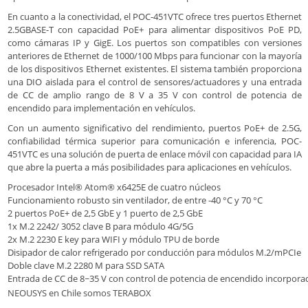
En cuanto a la conectividad, el POC-451VTC ofrece tres puertos Ethernet
2.5GBASE-T con capacidad PoE+ para alimentar dispositivos PoE PD,
como cámaras IP y GigE. Los puertos son compatibles con versiones
anteriores de Ethernet de 1000/100 Mbps para funcionar con la mayoría
de los dispositivos Ethernet existentes. El sistema también proporciona
una DIO aislada para el control de sensores/actuadores y una entrada
de CC de amplio rango de 8 V a 35 V con control de potencia de
encendido para implementación en vehículos.
Con un aumento significativo del rendimiento, puertos PoE+ de 2.5G,
confiabilidad térmica superior para comunicación e inferencia, POC-
451VTC es una solución de puerta de enlace móvil con capacidad para IA
que abre la puerta a más posibilidades para aplicaciones en vehículos.
Procesador Intel® Atom® x6425E de cuatro núcleos
Funcionamiento robusto sin ventilador, de entre -40 °C y 70 °C
2 puertos PoE+ de 2,5 GbE y 1 puerto de 2,5 GbE
1x M.2 2242/ 3052 clave B para módulo 4G/5G
2x M.2 2230 E key para WIFI y módulo TPU de borde
Disipador de calor refrigerado por conducción para módulos M.2/mPCIe
Doble clave M.2 2280 M para SSD SATA
Entrada de CC de 8~35 V con control de potencia de encendido incorpora
NEOUSYS en Chile somos TERABOX