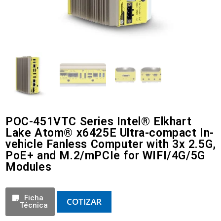
POC-451VTC Series Intel® Elkhart
Lake Atom® x6425E Ultra-compact In-
vehicle Fanless Computer with 3x 2.5G,
PoE+ and M.2/mPCIe for WIFI/4G/5G
Modules
Ficha
COTIZAR
Técnica