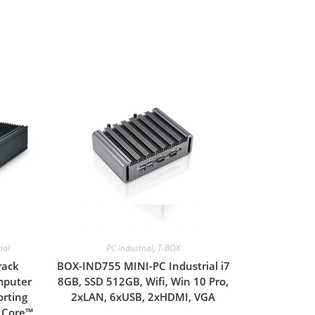
ial
PC Industrial
,
T-BOX
rack
BOX-IND755 MINI-PC Industrial i7
mputer
8GB, SSD 512GB, Wifi, Win 10 Pro,
orting
2xLAN, 6xUSB, 2xHDMI, VGA
 Core™