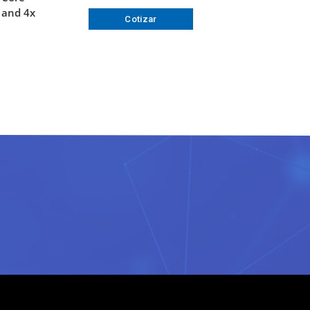
 and 4x
Cotizar