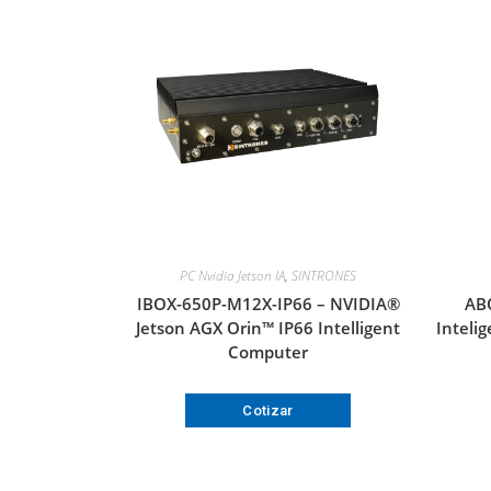
PC Nvidia Jetson IA
,
SINTRONES
IBOX-650P-M12X-IP66 – NVIDIA®
AB
Jetson AGX Orin™ IP66 Intelligent
Intelig
Computer
Cotizar