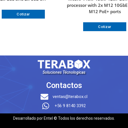
processor with 2x M12 10GbE
M12 PoE+ ports
Cotizar
Cotizar
Soluciones Técnologicas
Contactos
ventas@terabox.cl
+56 9 8140 3392
Desarrollado por Entel © Todos los derechos reservados.