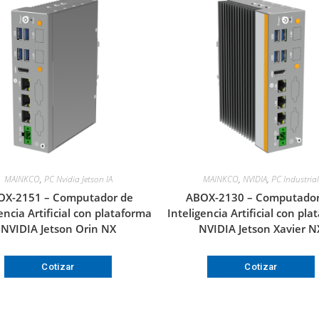
MAINKCO
,
PC Nvidia Jetson IA
MAINKCO
,
NVIDIA
,
PC Industrial
OX-2151 – Computador de
ABOX-2130 – Computador
encia Artificial con plataforma
Inteligencia Artificial con pl
NVIDIA Jetson Orin NX
NVIDIA Jetson Xavier N
Cotizar
Cotizar