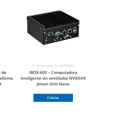
PC Nvidia Jetson IA
,
SINTRONES
 de
IBOX-600 – Computadora
ataforma
inteligente sin ventilador NVIDIA®
X
Jetson Orin Nano
Cotizar