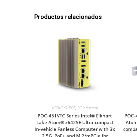
Productos relacionados
NEOUSYS
,
POE
,
PC Industrial
POC-451VTC Series Intel® Elkhart
POC-4
Lake Atom® x6425E Ultra-compact
Atom
In-vehicle Fanless Computer with 3x
compa
2.5G, PoE+ and M.2/mPCIe for