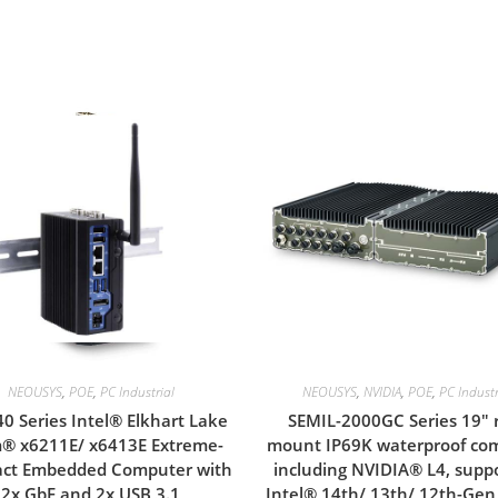
NEOUSYS
,
POE
,
PC Industrial
NEOUSYS
,
NVIDIA
,
POE
,
PC Industr
0 Series Intel® Elkhart Lake
SEMIL-2000GC Series 19″ 
® x6211E/ x6413E Extreme-
mount IP69K waterproof co
ct Embedded Computer with
including NVIDIA® L4, supp
2x GbE and 2x USB 3.1
Intel® 14th/ 13th/ 12th-Gen