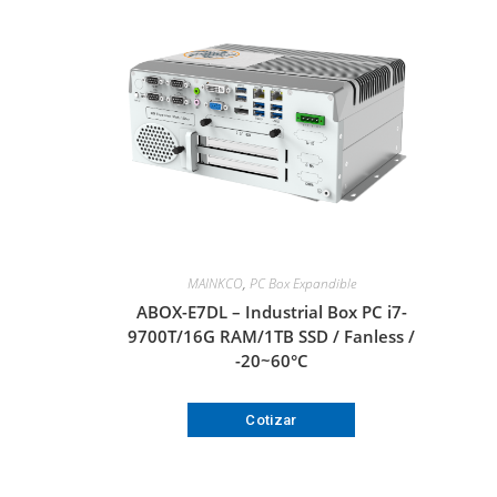
MAINKCO
,
PC Box Expandible
ABOX-E7DL – Industrial Box PC i7-
9700T/16G RAM/1TB SSD / Fanless /
-20~60°C
Cotizar