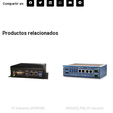
Compartir en
Productos relacionados
PC Industrial
,
SINTRONES
NEOUSYS
,
POE
,
PC Industrial