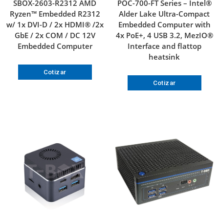
SBOX-2603-R2312 AMD
POC-700-FT Series – Intel®
Ryzen™ Embedded R2312
Alder Lake Ultra-Compact
w/ 1x DVI-D / 2x HDMI® /2x
Embedded Computer with
GbE / 2x COM / DC 12V
4x PoE+, 4 USB 3.2, MezIO®
Embedded Computer
Interface and flattop
heatsink
Cotizar
Cotizar