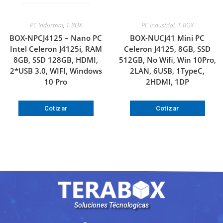
PC Industrial
,
T-BOX
PC Industrial
,
T-BOX
BOX-NPCJ4125 – Nano PC
BOX-NUCJ41 Mini PC
Intel Celeron J4125i, RAM
Celeron J4125, 8GB, SSD
8GB, SSD 128GB, HDMI,
512GB, No Wifi, Win 10Pro,
2*USB 3.0, WIFI, Windows
2LAN, 6USB, 1TypeC,
10 Pro
2HDMI, 1DP
Cotizar
Cotizar
Soluciones Técnologicas