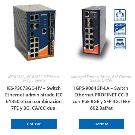
IEC 61850
,
IEC 61850-3 Ethernet
Managed Ethernet Switch
,
PoE Ethernet
Switch
,
ORING
Switch
,
ORING
IES-P3073GC-HV – Switch
IGPS-9084GP-LA – Switch
Ethernet administrado IEC
Ethernet PROFINET CC-B
61850-3 con combinación
con PoE 8GE y SFP 4G, IEEE
7FE y 3G, CA/CC dual
802.3af/at
Cotizar
Cotizar