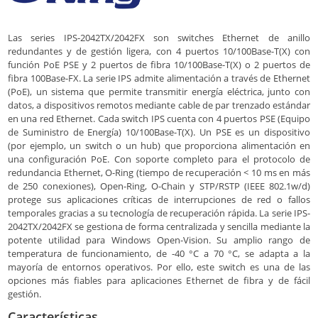
Las series IPS-2042TX/2042FX son switches Ethernet de anillo
redundantes y de gestión ligera, con 4 puertos 10/100Base-T(X) con
función PoE PSE y 2 puertos de fibra 10/100Base-T(X) o 2 puertos de
fibra 100Base-FX. La serie IPS admite alimentación a través de Ethernet
(PoE), un sistema que permite transmitir energía eléctrica, junto con
datos, a dispositivos remotos mediante cable de par trenzado estándar
en una red Ethernet. Cada switch IPS cuenta con 4 puertos PSE (Equipo
de Suministro de Energía) 10/100Base-T(X). Un PSE es un dispositivo
(por ejemplo, un switch o un hub) que proporciona alimentación en
una configuración PoE. Con soporte completo para el protocolo de
redundancia Ethernet, O-Ring (tiempo de recuperación < 10 ms en más
de 250 conexiones), Open-Ring, O-Chain y STP/RSTP (IEEE 802.1w/d)
protege sus aplicaciones críticas de interrupciones de red o fallos
temporales gracias a su tecnología de recuperación rápida. La serie IPS-
2042TX/2042FX se gestiona de forma centralizada y sencilla mediante la
potente utilidad para Windows Open-Vision. Su amplio rango de
temperatura de funcionamiento, de -40 °C a 70 °C, se adapta a la
mayoría de entornos operativos. Por ello, este switch es una de las
opciones más fiables para aplicaciones Ethernet de fibra y de fácil
gestión.
Características