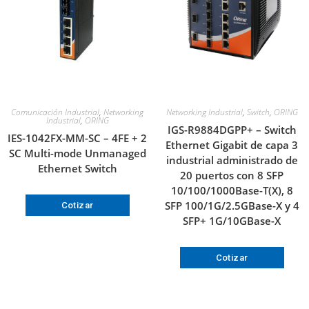
Comunicación Industrial
,
Networking
Networking Industrial
,
Switch
,
ORING
Industrial
,
ORING
IGS-R9884DGPP+ – Switch
IES-1042FX-MM-SC – 4FE + 2
Ethernet Gigabit de capa 3
SC Multi-mode Unmanaged
industrial administrado de
Ethernet Switch
20 puertos con 8 SFP
10/100/1000Base-T(X), 8
SFP 100/1G/2.5GBase-X y 4
Cotizar
SFP+ 1G/10GBase-X
Cotizar