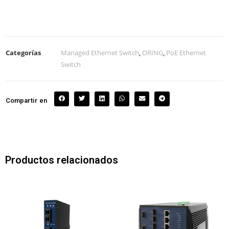
Categorías
Managed Ethernet Switch
,
ORING
,
PoE Ethernet
Switch
Compartir en
Productos relacionados