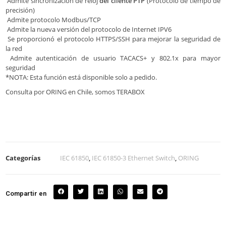
Admite sincronización de reloj
del cliente PTP
(Protocolo de tiempo de
precisión)
Admite protocolo Modbus/TCP
Admite la nueva versión del protocolo de Internet IPV6
Se proporcionó el protocolo HTTPS/SSH para mejorar la seguridad de
la red
Admite autenticación de usuario TACACS+ y 802.1x para mayor
seguridad
*NOTA: Esta función está disponible solo a pedido.
Consulta por ORING en Chile, somos TERABOX
Categorías
IEC 61850
,
IEC 61850-3 Ethernet Switch
,
ORING
Compartir en