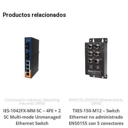
Productos relacionados
Comunicación Industrial
,
Networking
EN50155
,
EN50155 Ethernet Switch
,
Industrial
,
ORING
ORING
IES-1042FX-MM-SC – 4FE + 2
TXES-150-M12 – Switch
SC Multi-mode Unmanaged
Ethernet no administrado
Ethernet Switch
EN50155 con 5 conectores