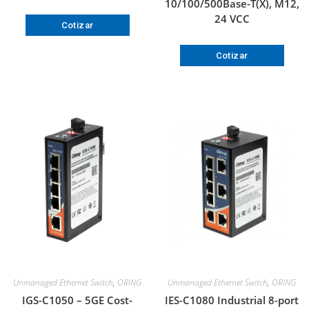
10/100/500Base-T(X), M12,
24 VCC
Cotizar
Cotizar
Unmanaged Ethernet Switch
,
ORING
Unmanaged Ethernet Switch
,
ORING
IGS-C1050 – 5GE Cost-
IES-C1080 Industrial 8-port