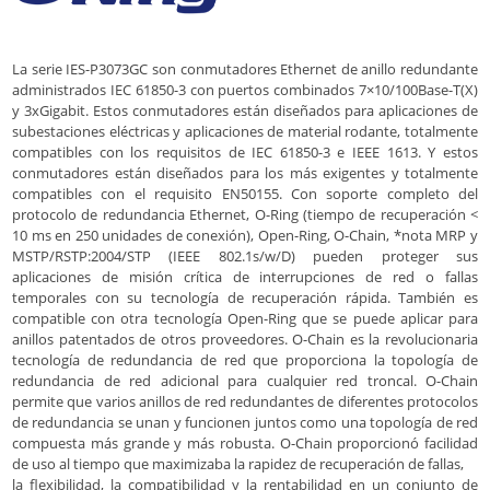
La serie IES-P3073GC son conmutadores Ethernet de anillo redundante
administrados IEC 61850-3 con puertos combinados 7×10/100Base-T(X)
y 3xGigabit. Estos conmutadores están diseñados para aplicaciones de
subestaciones eléctricas y aplicaciones de material rodante, totalmente
compatibles con los requisitos de IEC 61850-3 e IEEE 1613. Y estos
conmutadores están diseñados para los más exigentes y totalmente
compatibles con el requisito EN50155. Con soporte completo del
protocolo de redundancia Ethernet, O-Ring (tiempo de recuperación <
10 ms en 250 unidades de conexión), Open-Ring, O-Chain, *nota MRP y
MSTP/RSTP:2004/STP (IEEE 802.1s/w/D) pueden proteger sus
aplicaciones de misión crítica de interrupciones de red o fallas
temporales con su tecnología de recuperación rápida. También es
compatible con otra tecnología Open-Ring que se puede aplicar para
anillos patentados de otros proveedores. O-Chain es la revolucionaria
tecnología de redundancia de red que proporciona la topología de
redundancia de red adicional para cualquier red troncal. O-Chain
permite que varios anillos de red redundantes de diferentes protocolos
de redundancia se unan y funcionen juntos como una topología de red
compuesta más grande y más robusta. O-Chain proporcionó facilidad
de uso al tiempo que maximizaba la rapidez de recuperación de fallas,
la flexibilidad, la compatibilidad y la rentabilidad en un conjunto de