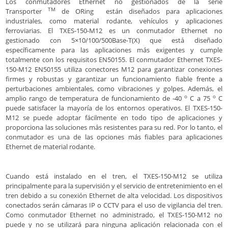
Los conmutadores Ethernet no gestionados de la serie
TM
Transporter
de ORing están diseñados para aplicaciones
industriales, como material rodante, vehículos y aplicaciones
ferroviarias. El TXES-150-M12 es un conmutador Ethernet no
gestionado con 5×10/100/500Base-T(X) que está diseñado
específicamente para las aplicaciones más exigentes y cumple
totalmente con los requisitos EN50155. El conmutador Ethernet TXES-
150-M12 EN50155 utiliza conectores M12 para garantizar conexiones
firmes y robustas y garantizar un funcionamiento fiable frente a
perturbaciones ambientales, como vibraciones y golpes. Además, el
o
o
amplio rango de temperatura de funcionamiento de -40
C a 75
C
puede satisfacer la mayoría de los entornos operativos. El TXES-150-
M12 se puede adoptar fácilmente en todo tipo de aplicaciones y
proporciona las soluciones más resistentes para su red. Por lo tanto, el
conmutador es una de las opciones más fiables para aplicaciones
Ethernet de material rodante.
Cuando está instalado en el tren, el TXES-150-M12 se utiliza
principalmente para la supervisión y el servicio de entretenimiento en el
tren debido a su conexión Ethernet de alta velocidad. Los dispositivos
conectados serán cámaras IP o CCTV para el uso de vigilancia del tren.
Como conmutador Ethernet no administrado, el TXES-150-M12 no
puede y no se utilizará para ninguna aplicación relacionada con el