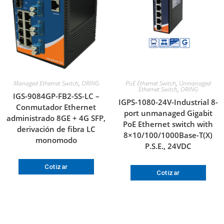
Managed Ethernet Switch
,
ORING
PoE Ethernet Switch
,
Unmanaged
Ethernet Switch
,
ORING
IGS-9084GP-FB2-SS-LC –
IGPS-1080-24V-Industrial 8-
Conmutador Ethernet
port unmanaged Gigabit
administrado 8GE + 4G SFP,
PoE Ethernet switch with
derivación de fibra LC
8×10/100/1000Base-T(X)
monomodo
P.S.E., 24VDC
Cotizar
Cotizar