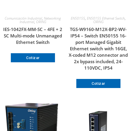
Comunicación Industrial
,
Networking
EN50155
,
EN50155 Ethernet Switch
,
Industrial
,
ORING
ORING
IES-1042FX-MM-SC – 4FE + 2
TGS-W9160-M12X-BP2-WV-
SC Multi-mode Unmanaged
IP54 – Switch EN50155 16-
Ethernet Switch
port Managed Gigabit
Ethernet switch with 16GE,
X-coded M12 connector and
Cotizar
2x bypass included, 24-
110VDC, IP54
Cotizar