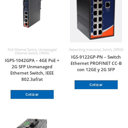
PoE Ethernet Switch
,
Unmanaged
Networking Industrial
,
Switch
,
ORING
Ethernet Switch
,
ORING
IGS-9122GP-PN – Switch
IGPS-1042GPA – 4GE PoE +
Ethernet PROFINET CC-B
2G SFP Unmanaged
con 12GE y 2G SFP
Ethernet Switch, IEEE
802.3af/at
Cotizar
Cotizar