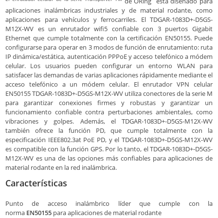
de ORing está diseñado para
aplicaciones inalámbricas industriales y de material rodante, como
aplicaciones para vehículos y ferrocarriles. El TDGAR-1083D+-D5GS-
M12X-WV es un enrutador wifi5 confiable con 3 puertos Gigabit
Ethernet que cumple totalmente con la certificación EN50155. Puede
configurarse para operar en 3 modos de función de enrutamiento: ruta
IP dinámica/estática, autenticación PPPoE y acceso telefónico a módem
celular. Los usuarios pueden configurar un entorno WLAN para
satisfacer las demandas de varias aplicaciones rápidamente mediante el
acceso telefónico a un módem celular. El enrutador VPN celular
EN50155 TDGAR-1083D+-D5GS-M12X-WV utiliza conectores de la serie M
para garantizar conexiones firmes y robustas y garantizar un
funcionamiento confiable contra perturbaciones ambientales, como
vibraciones y golpes. Además, el TDGAR-1083D+-D5GS-M12X-WV
también ofrece la función PD, que cumple totalmente con la
especificación IEEE802.3at PoE PD, y el TDGAR-1083D+-D5GS-M12X-WV
es compatible con la función GPS. Por lo tanto, el TDGAR-1083D+-D5GS-
M12X-WV es una de las opciones más confiables para aplicaciones de
material rodante en la red inalámbrica.
Características
Punto de acceso inalámbrico líder que cumple con la
norma
EN50155
para aplicaciones de material rodante