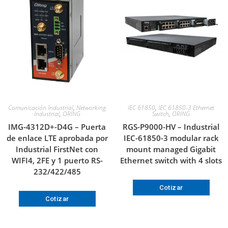
Comunicación Industrial
,
Networking
IEC 61850
,
IEC 61850-3 Ethernet
Industrial
,
ORING
Switch
,
ORING
IMG-4312D+-D4G – Puerta
RGS-P9000-HV – Industrial
de enlace LTE aprobada por
IEC-61850-3 modular rack
Industrial FirstNet con
mount managed Gigabit
WIFI4, 2FE y 1 puerto RS-
Ethernet switch with 4 slots
232/422/485
Cotizar
Cotizar