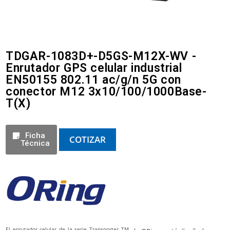
TDGAR-1083D+-D5GS-M12X-WV -
Enrutador GPS celular industrial
EN50155 802.11 ac/g/n 5G con
conector M12 3x10/100/1000Base-
T(X)
Ficha
COTIZAR
Técnica
El enrutador celular de la serie Transporter TM