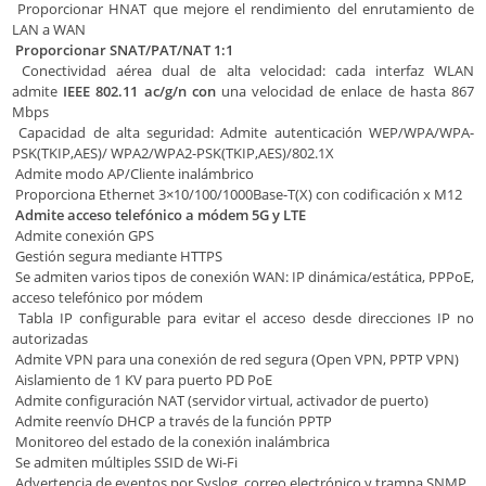
Proporcionar HNAT que mejore el rendimiento del enrutamiento de
LAN a WAN
Proporcionar SNAT/PAT/NAT 1:1
Conectividad aérea dual de alta velocidad: cada interfaz WLAN
admite
IEEE 802.11 ac/g/n con
una velocidad de enlace de hasta 867
Mbps
Capacidad de alta seguridad: Admite autenticación WEP/WPA/WPA-
PSK(TKIP,AES)/ WPA2/WPA2-PSK(TKIP,AES)/802.1X
Admite modo AP/Cliente inalámbrico
Proporciona Ethernet 3×10/100/1000Base-T(X) con codificación x M12
Admite acceso telefónico a módem 5G y LTE
Admite conexión GPS
Gestión segura mediante HTTPS
Se admiten varios tipos de conexión WAN: IP dinámica/estática, PPPoE,
acceso telefónico por módem
Tabla IP configurable para evitar el acceso desde direcciones IP no
autorizadas
Admite VPN para una conexión de red segura (Open VPN, PPTP VPN)
Aislamiento de 1 KV para puerto PD PoE
Admite configuración NAT (servidor virtual, activador de puerto)
Admite reenvío DHCP a través de la función PPTP
Monitoreo del estado de la conexión inalámbrica
Se admiten múltiples SSID de Wi-Fi
Advertencia de eventos por Syslog, correo electrónico y trampa SNMP