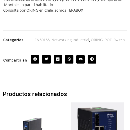
Montaje en pared habilitado
Consulta por ORING en Chile, somos TERABOX
Categorías
EN50155
,
Networking Industrial
,
ORING
,
POE
,
Switch
Compartir en
Productos relacionados