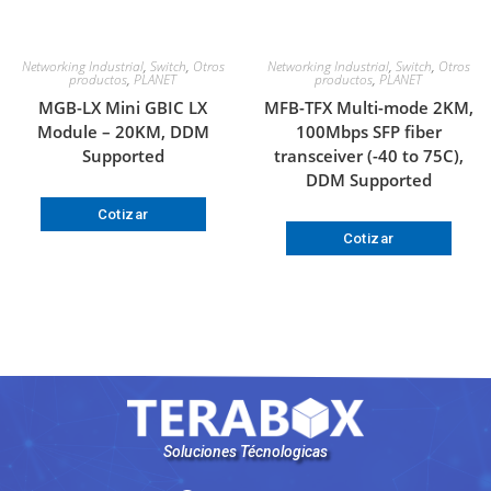
Networking Industrial
,
Switch
,
Otros
Networking Industrial
,
Switch
,
Otros
productos
,
PLANET
productos
,
PLANET
MGB-LX Mini GBIC LX
MFB-TFX Multi-mode 2KM,
Module – 20KM, DDM
100Mbps SFP fiber
Supported
transceiver (-40 to 75C),
DDM Supported
Cotizar
Cotizar
Soluciones Técnologicas