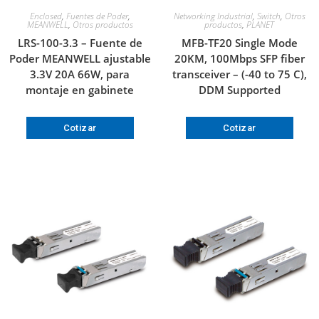
Enclosed
,
Fuentes de Poder
,
Networking Industrial
,
Switch
,
Otros
MEANWELL
,
Otros productos
productos
,
PLANET
LRS-100-3.3 – Fuente de
MFB-TF20 Single Mode
Poder MEANWELL ajustable
20KM, 100Mbps SFP fiber
3.3V 20A 66W, para
transceiver – (-40 to 75 C),
montaje en gabinete
DDM Supported
Cotizar
Cotizar