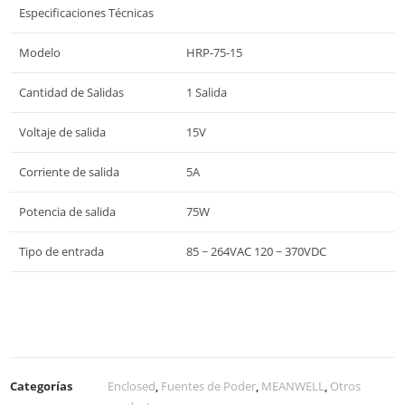
Especificaciones Técnicas
Modelo
HRP-75-15
Cantidad de Salidas
1 Salida
Voltaje de salida
15V
Corriente de salida
5A
Potencia de salida
75W
Tipo de entrada
85 ~ 264VAC 120 ~ 370VDC
Categorías
Enclosed
,
Fuentes de Poder
,
MEANWELL
,
Otros