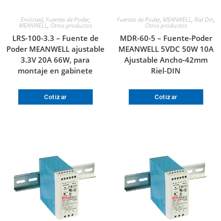
Enclosed
,
Fuentes de Poder
,
Fuentes de Poder
,
MEANWELL
,
Riel Din
,
MEANWELL
,
Otros productos
Otros productos
LRS-100-3.3 – Fuente de
MDR-60-5 – Fuente-Poder
Poder MEANWELL ajustable
MEANWELL 5VDC 50W 10A
3.3V 20A 66W, para
Ajustable Ancho-42mm
montaje en gabinete
Riel-DIN
Cotizar
Cotizar