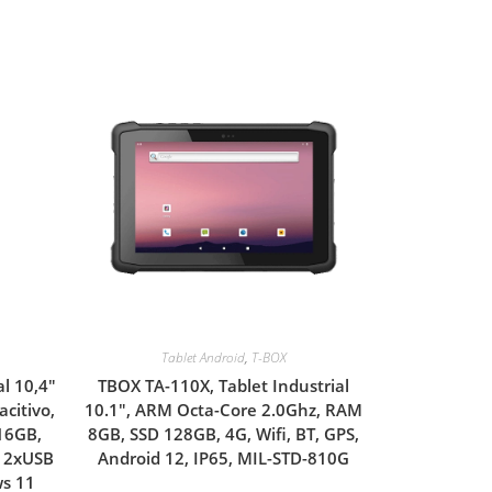
Tablet Android
,
T-BOX
l 10,4″
TBOX TA-110X, Tablet Industrial
citivo,
10.1″, ARM Octa-Core 2.0Ghz, RAM
16GB,
8GB, SSD 128GB, 4G, Wifi, BT, GPS,
, 2xUSB
Android 12, IP65, MIL-STD-810G
ws 11