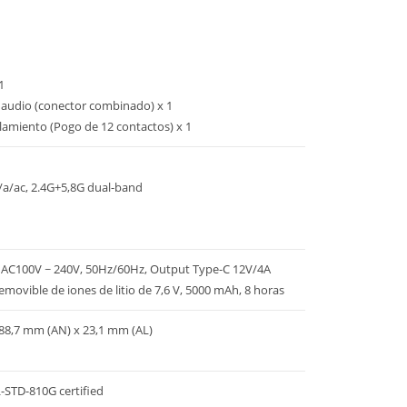
1
 audio (conector combinado) x 1
amiento (Pogo de 12 contactos) x 1
/a/ac, 2.4G+5,8G dual-band
 AC100V ~ 240V, 50Hz/60Hz, Output Type-C 12V/4A
removible de iones de litio de 7,6 V, 5000 mAh, 8 horas
88,7 mm (AN) x 23,1 mm (AL)
L-STD-810G certified