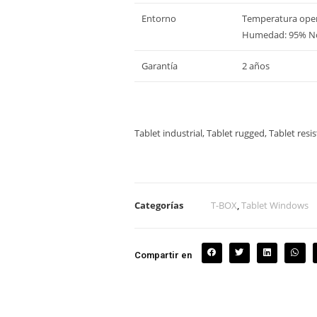
Entorno
Temperatura opera
Humedad: 95% N
Garantía
2 años
Tablet industrial, Tablet rugged, Tablet resi
Categorías
T-BOX
,
Tablet Windows
Compartir en