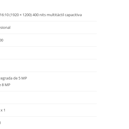
16:10 (1920 × 1200) 400 nits multitáctil capacitiva
sional
00
tegrada de 5 MP
e 8 MP
 x 1
1