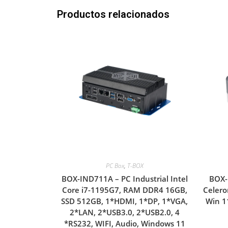
Productos relacionados
PC Box
,
T-BOX
BOX-IND711A – PC Industrial Intel
BOX-
Core i7-1195G7, RAM DDR4 16GB,
Celero
SSD 512GB, 1*HDMI, 1*DP, 1*VGA,
Win 1
2*LAN, 2*USB3.0, 2*USB2.0, 4
*RS232, WIFI, Audio, Windows 11