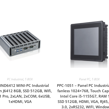
PC Industrial
,
T-BOX
Panel PC
,
T-BOX
IND6412 MINI-PC Industrial
PPC-1051 – Panel PC Industria
n J6412 8GB, SSD 512GB, Wifi,
fanless 1024×768, Touch Capa
1 Pro, 2xLAN, 2xCOM, 6xUSB,
Intel Core i5-1155G7, RAM 
1xHDMI, VGA
SSD 512GB, HDMI, VGA, RJ45
3.0, 2xRS232, WIFI, Windo