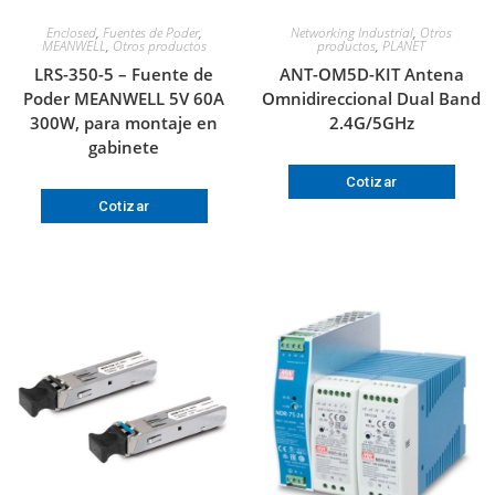
Enclosed
,
Fuentes de Poder
,
Networking Industrial
,
Otros
MEANWELL
,
Otros productos
productos
,
PLANET
LRS-350-5 – Fuente de
ANT-OM5D-KIT Antena
Poder MEANWELL 5V 60A
Omnidireccional Dual Band
300W, para montaje en
2.4G/5GHz
gabinete
Cotizar
Cotizar