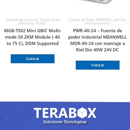
Networking Industrial
,
Switch
,
Otros
Fuentes de Poder
,
MEANWELL
,
Riel Din
,
productos
,
PLANET
Otros productos
MGB-TSX2 Mini GBIC Multi-
PWR-40-24 – Fuente de
mode SX 2KM Module (-40
poder Industrial MEANWELL
to 75 C), DDM Supported
MDR-40-24 con montaje a
Riel Din 40W 24V DC
Cotizar
Cotizar
Soluciones Técnologicas