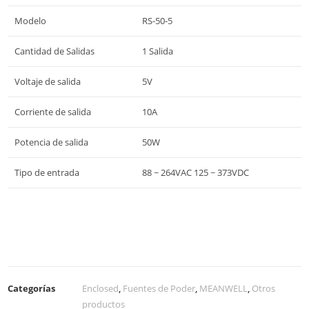
Modelo
RS-50-5
Cantidad de Salidas
1 Salida
Voltaje de salida
5V
Corriente de salida
10A
Potencia de salida
50W
Tipo de entrada
88 ~ 264VAC 125 ~ 373VDC
Categorías
Enclosed
,
Fuentes de Poder
,
MEANWELL
,
Otros
productos