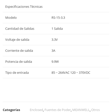
Especificaciones Técnicas
Modelo
RS-15-3.3
Cantidad de Salidas
1 Salida
Voltaje de salida
3.3V
Corriente de salida
3A
Potencia de salida
9.9W
Tipo de entrada
85 ~ 264VAC 120 ~ 370VDC
Categorías
Enclosed
,
Fuentes de Poder
,
MEANWELL
,
Otros