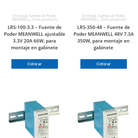
Enclosed
,
Fuentes de Poder
,
Enclosed
,
Fuentes de Poder
,
MEANWELL
,
Otros productos
MEANWELL
,
Otros productos
LRS-100-3.3 – Fuente de
LRS-350-48 – Fuente de
Poder MEANWELL ajustable
Poder MEANWELL 48V 7.3A
3.3V 20A 66W, para
350W, para montaje en
montaje en gabinete
gabinete
Cotizar
Cotizar