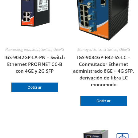
Networking Industrial
,
Switch
,
ORING
Managed Ethernet Switch
,
ORING
IGS-9042GP-LA-PN – Switch
IGS-9084GP-FB2-SS-LC –
Ethernet PROFINET CC-B
Conmutador Ethernet
con 4GE y 2G SFP
administrado 8GE + 4G SFP,
derivación de fibra LC
monomodo
Cotizar
Cotizar