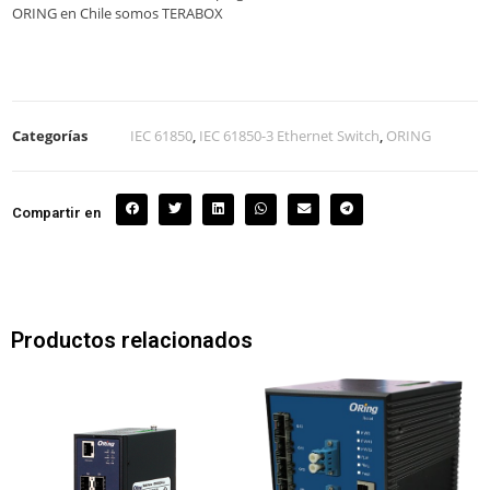
ORING en Chile somos TERABOX
Categorías
IEC 61850
,
IEC 61850-3 Ethernet Switch
,
ORING
Compartir en
Productos relacionados