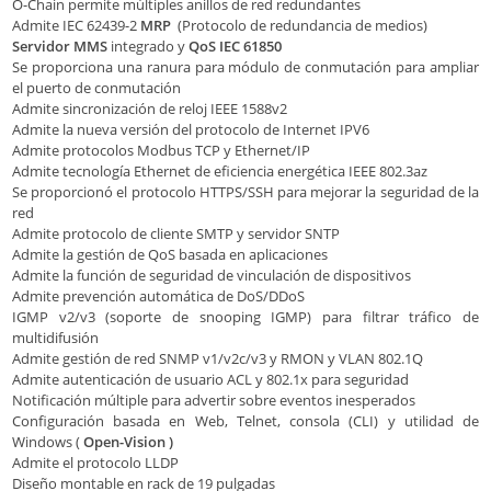
O-Chain permite múltiples anillos de red redundantes
Admite IEC 62439-2
MRP
(Protocolo de redundancia de medios)
Servidor MMS
integrado y
QoS IEC 61850
Se proporciona una ranura para módulo de conmutación para ampliar
el puerto de conmutación
Admite sincronización de reloj IEEE 1588v2
Admite la nueva versión del protocolo de Internet IPV6
Admite protocolos Modbus TCP y Ethernet/IP
Admite tecnología Ethernet de eficiencia energética IEEE 802.3az
Se proporcionó el protocolo HTTPS/SSH para mejorar la seguridad de la
red
Admite protocolo de cliente SMTP y servidor SNTP
Admite la gestión de QoS basada en aplicaciones
Admite la función de seguridad de vinculación de dispositivos
Admite prevención automática de DoS/DDoS
IGMP v2/v3 (soporte de snooping IGMP) para filtrar tráfico de
multidifusión
Admite gestión de red SNMP v1/v2c/v3 y RMON y VLAN 802.1Q
Admite autenticación de usuario ACL y 802.1x para seguridad
Notificación múltiple para advertir sobre eventos inesperados
Configuración basada en Web, Telnet, consola (CLI) y utilidad de
Windows (
Open-Vision )
Admite el protocolo LLDP
Diseño montable en rack de 19 pulgadas