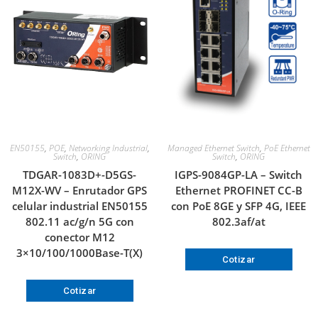
EN50155
,
POE
,
Networking Industrial
,
Managed Ethernet Switch
,
PoE Ethernet
Switch
,
ORING
Switch
,
ORING
TDGAR-1083D+-D5GS-
IGPS-9084GP-LA – Switch
M12X-WV – Enrutador GPS
Ethernet PROFINET CC-B
celular industrial EN50155
con PoE 8GE y SFP 4G, IEEE
802.11 ac/g/n 5G con
802.3af/at
conector M12
3×10/100/1000Base-T(X)
Cotizar
Cotizar