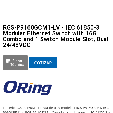
RGS-P9160GCM1-LV - IEC 61850-3
Modular Ethernet Switch with 16G
Combo and 1 Switch Module Slot, Dual
24/48VDC
Ficha
COTIZAR
Técnica
La serie RGS-P9160M1 consta de tres modelos: RGS-P9160GCM1, RGS-
P9160GFM1 y RGS-P9160FXM1. Cumplen con la norma IEC 61850-3 y