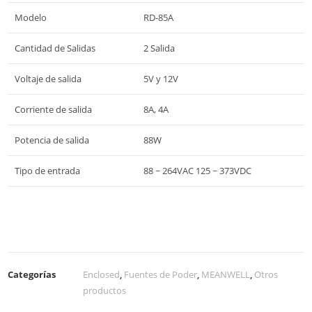
Modelo
RD-85A
Cantidad de Salidas
2 Salida
Voltaje de salida
5V y 12V
Corriente de salida
8A, 4A
Potencia de salida
88W
Tipo de entrada
88 ~ 264VAC 125 ~ 373VDC
Categorías
Enclosed
,
Fuentes de Poder
,
MEANWELL
,
Otros
productos