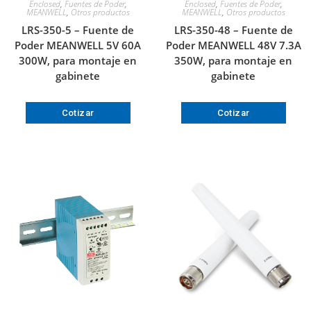
Enclosed
,
Fuentes de Poder
,
Enclosed
,
Fuentes de Poder
,
MEANWELL
,
Otros productos
MEANWELL
,
Otros productos
LRS-350-5 – Fuente de
LRS-350-48 – Fuente de
Poder MEANWELL 5V 60A
Poder MEANWELL 48V 7.3A
300W, para montaje en
350W, para montaje en
gabinete
gabinete
Cotizar
Cotizar