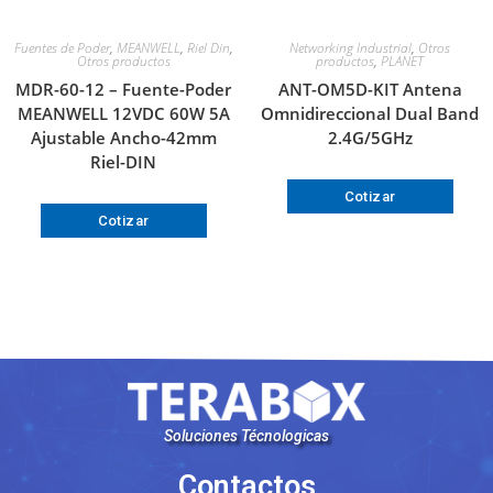
Fuentes de Poder
,
MEANWELL
,
Riel Din
,
Networking Industrial
,
Otros
Otros productos
productos
,
PLANET
MDR-60-12 – Fuente-Poder
ANT-OM5D-KIT Antena
MEANWELL 12VDC 60W 5A
Omnidireccional Dual Band
Ajustable Ancho-42mm
2.4G/5GHz
Riel-DIN
Cotizar
Cotizar
Soluciones Técnologicas
Contactos