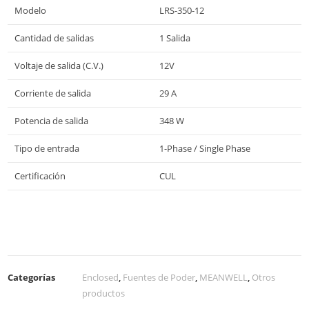
Modelo
LRS-350-12
Cantidad de salidas
1 Salida
Voltaje de salida (C.V.)
12V
Corriente de salida
29 A
Potencia de salida
348 W
Tipo de entrada
1-Phase / Single Phase
Certificación
CUL
Categorías
Enclosed
,
Fuentes de Poder
,
MEANWELL
,
Otros
productos