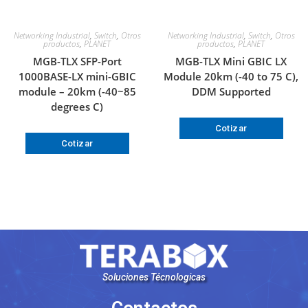
Networking Industrial
,
Switch
,
Otros
Networking Industrial
,
Switch
,
Otros
productos
,
PLANET
productos
,
PLANET
MGB-TLX SFP-Port
MGB-TLX Mini GBIC LX
1000BASE-LX mini-GBIC
Module 20km (-40 to 75 C),
module – 20km (-40~85
DDM Supported
degrees C)
Cotizar
Cotizar
Soluciones Técnologicas