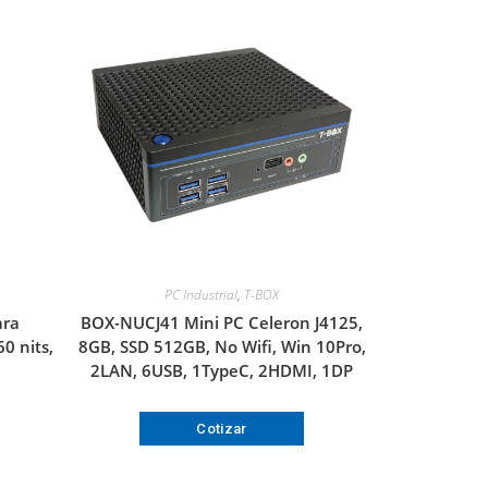
PC Industrial
,
T-BOX
ara
BOX-NUCJ41 Mini PC Celeron J4125,
0 nits,
8GB, SSD 512GB, No Wifi, Win 10Pro,
2LAN, 6USB, 1TypeC, 2HDMI, 1DP
Cotizar