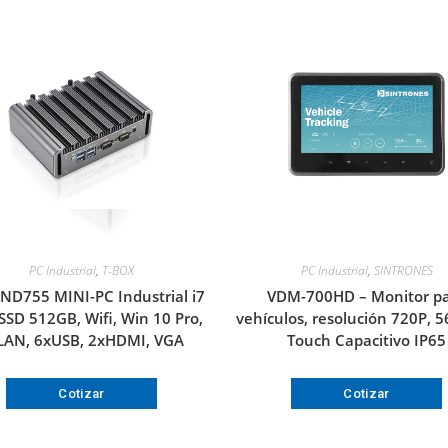
PC Industrial
,
T-BOX
PC Industrial
,
SINTRONES
ND755 MINI-PC Industrial i7
VDM-700HD – Monitor p
SSD 512GB, Wifi, Win 10 Pro,
vehículos, resolución 720P, 56
LAN, 6xUSB, 2xHDMI, VGA
Touch Capacitivo IP65
Cotizar
Cotizar