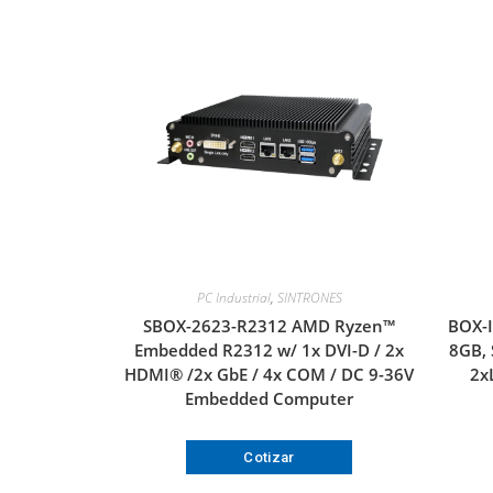
PC Industrial
,
SINTRONES
SBOX-2623-R2312 AMD Ryzen™
BOX-I
Embedded R2312 w/ 1x DVI-D / 2x
8GB, 
HDMI® /2x GbE / 4x COM / DC 9-36V
2x
Embedded Computer
Cotizar