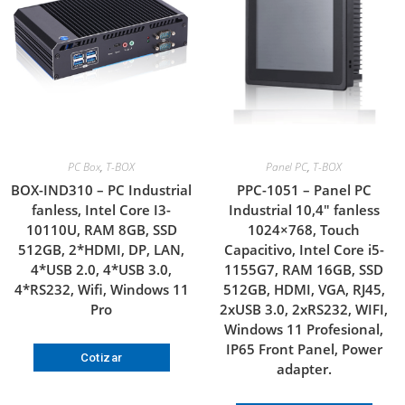
PC Box
,
T-BOX
Panel PC
,
T-BOX
BOX-IND310 – PC Industrial
PPC-1051 – Panel PC
fanless, Intel Core I3-
Industrial 10,4″ fanless
10110U, RAM 8GB, SSD
1024×768, Touch
512GB, 2*HDMI, DP, LAN,
Capacitivo, Intel Core i5-
4*USB 2.0, 4*USB 3.0,
1155G7, RAM 16GB, SSD
4*RS232, Wifi, Windows 11
512GB, HDMI, VGA, RJ45,
Pro
2xUSB 3.0, 2xRS232, WIFI,
Windows 11 Profesional,
IP65 Front Panel, Power
Cotizar
adapter.