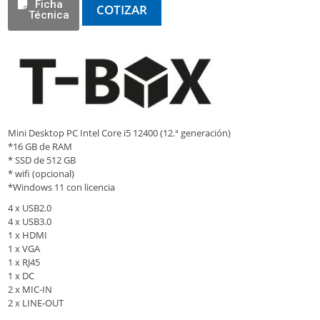
Ficha
COTIZAR
Técnica
Mini Desktop PC Intel Core i5 12400 (12.ª generación)
*16 GB de RAM
* SSD de 512 GB
* wifi (opcional)
*Windows 11 con licencia
4 x USB2.0
4 x USB3.0
1 x HDMI
1 x VGA
1 x RJ45
1 x DC
2 x MIC-IN
2 x LINE-OUT