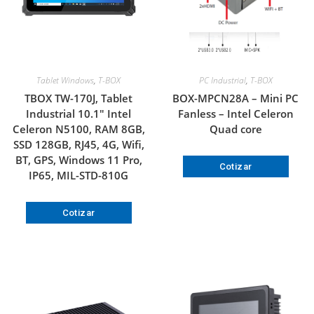
Tablet Windows
,
T-BOX
PC Industrial
,
T-BOX
TBOX TW-170J, Tablet
BOX-MPCN28A – Mini PC
Industrial 10.1″ Intel
Fanless – Intel Celeron
Celeron N5100, RAM 8GB,
Quad core
SSD 128GB, RJ45, 4G, Wifi,
BT, GPS, Windows 11 Pro,
Cotizar
IP65, MIL-STD-810G
Cotizar