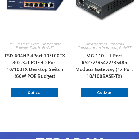
PoE Ethernet Switch
,
Unmanaged
Conversores de Protocolo
,
Ethernet Switch
,
PLANET
Comunicación Industrial
,
PLANET
FSD-604HP 4Port 10/100TX
MG-110 – 1 Port
802.3at POE + 2Port
RS232/RS422/RS485
10/100TX Desktop Switch
Modbus Gateway (1x Port
(60W POE Budget)
10/100BASE-TX)
Cotizar
Cotizar