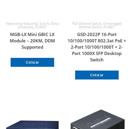
Networking Industrial
,
Switch
,
Otros
PoE Ethernet Switch
,
Unmanaged
productos
,
PLANET
Ethernet Switch
,
PLANET
MGB-LX Mini GBIC LX
GSD-2022P 16-Port
Module – 20KM, DDM
10/100/1000T 802.3at PoE +
Supported
2-Port 10/100/1000T + 2-
Port 1000X SFP Desktop
Switch
Cotizar
Cotizar