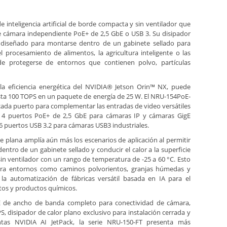
inteligencia artificial de borde compacta y sin ventilador que
e cámara independiente PoE+ de 2,5 GbE o USB 3. Su disipador
tá diseñado para montarse dentro de un gabinete sellado para
 procesamiento de alimentos, la agricultura inteligente o las
de protegerse de entornos que contienen polvo, partículas
 la eficiencia energética del NVIDIA® Jetson Orin™ NX, puede
asta 100 TOPS en un paquete de energía de 25 W. El NRU-154PoE-
ada puerto para complementar las entradas de video versátiles
n 4 puertos PoE+ de 2,5 GbE para cámaras IP y cámaras GigE
6 puertos USB 3.2 para cámaras USB3 industriales.
ie plana amplía aún más los escenarios de aplicación al permitir
entro de un gabinete sellado y conducir el calor a la superficie
sin ventilador con un rango de temperatura de -25 a 60 °C. Esto
ra entornos como caminos polvorientos, granjas húmedas y
la automatización de fábricas versátil basada en IA para el
tos y productos químicos.
E de ancho de banda completo para conectividad de cámara,
, disipador de calor plano exclusivo para instalación cerrada y
as NVIDIA AI JetPack, la serie NRU-150-FT presenta más