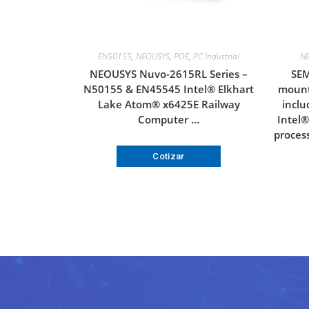
EN50155
,
NEOUSYS
,
POE
,
PC Industrial
N
NEOUSYS Nuvo-2615RL Series –
SEM
N50155 & EN45545 Intel® Elkhart
mount
Lake Atom® x6425E Railway
inclu
Computer …
Intel
proces
Cotizar