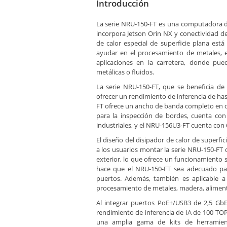
Introducción
La serie NRU-150-FT es una computadora de 
incorpora Jetson Orin NX y conectividad d
de calor especial de superficie plana es
ayudar en el procesamiento de metales, el
aplicaciones en la carretera, donde pue
metálicas o fluidos.
La serie NRU-150-FT, que se beneficia de
ofrecer un rendimiento de inferencia de h
FT ofrece un ancho de banda completo en c
para la inspección de bordes, cuenta co
industriales, y el NRU-156U3-FT cuenta con 
El diseño del disipador de calor de superfic
a los usuarios montar la serie NRU-150-FT d
exterior, lo que ofrece un funcionamiento 
hace que el NRU-150-FT sea adecuado pa
puertos. Además, también es aplicable a 
procesamiento de metales, madera, alimen
Al integrar puertos PoE+/USB3 de 2,5 Gb
rendimiento de inferencia de IA de 100 TOPS
una amplia gama de kits de herramient