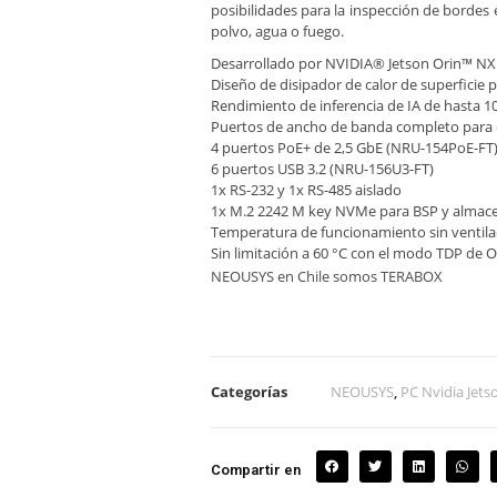
posibilidades para la inspección de bordes
polvo, agua o fuego.
Desarrollado por NVIDIA® Jetson Orin™ NX c
Diseño de disipador de calor de superficie
Rendimiento de inferencia de IA de hasta 
Puertos de ancho de banda completo para 
4 puertos PoE+ de 2,5 GbE (NRU-154PoE-FT
6 puertos USB 3.2 (NRU-156U3-FT)
1x RS-232 y 1x RS-485 aislado
1x M.2 2242 M key NVMe para BSP y almac
Temperatura de funcionamiento sin ventilado
Sin limitación a 60 °C con el modo TDP de 
NEOUSYS en Chile somos TERABOX
Categorías
NEOUSYS
,
PC Nvidia Jets
Compartir en