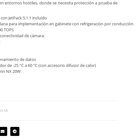
 en entornos hostiles, donde se necesita protección a prueba de
on JetPack 5.1.1 incluido
 plana para implementación en gabinete con refrigeración por conducción
100 TOPS
conectividad de cámara:
)
enamiento de datos
r de -25 °C a 60 °C (con accesorio difusor de calor)
Orin NX 20W
on IA