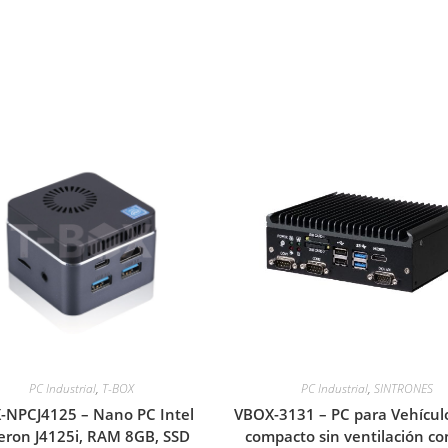
PC Industrial
,
T-BOX
PC Industrial
,
SINTRONES
-NPCJ4125 – Nano PC Intel
VBOX-3131 – PC para Vehículo
eron J4125i, RAM 8GB, SSD
compacto sin ventilación c