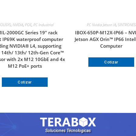
EOUSYS
,
NVIDIA
,
POE
,
PC Industrial
PC Nvidia Jetson IA
,
SINTRONES
IL-2000GC Series 19″ rack
IBOX-650P-M12X-IP66 – NV
 IP69K waterproof computer
Jetson AGX Orin™ IP66 Intel
ding NVIDIA® L4, supporting
Computer
® 14th/ 13th/ 12th-Gen Core™
sor with 2x M12 10GbE and 4x
Cotizar
M12 PoE+ ports
Cotizar
Soluciones Técnologicas