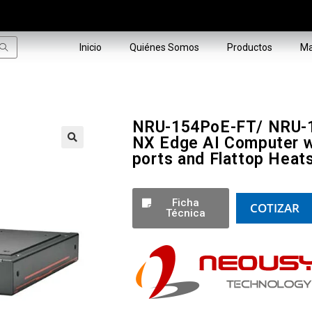
Inicio
Quiénes Somos
Productos
Ma
NRU-154PoE-FT/ NRU-1
NX Edge AI Computer w
ports and Flattop Heat
🔍
Ficha
COTIZAR
Técnica