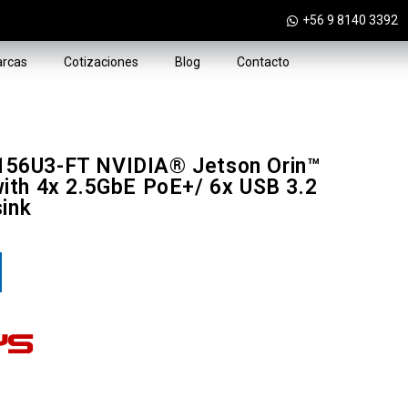
+56 9 8140 3392
rcas
Cotizaciones
Blog
Contacto
56U3-FT NVIDIA® Jetson Orin™
ith 4x 2.5GbE PoE+/ 6x USB 3.2
sink