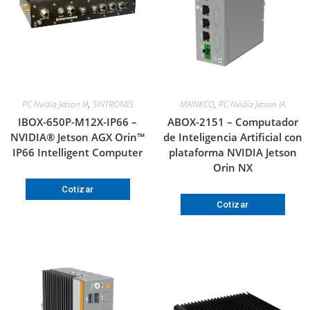
PC Nvidia Jetson IA
,
SINTRONES
MAINKCO
,
PC Nvidia Jetson IA
IBOX-650P-M12X-IP66 –
ABOX-2151 – Computador
NVIDIA® Jetson AGX Orin™
de Inteligencia Artificial con
IP66 Intelligent Computer
plataforma NVIDIA Jetson
Orin NX
Cotizar
Cotizar