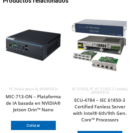
Productos relacionados
PC Nvidia Jetson IA
,
ADVANTECH
IEC 61850
,
PC IEC 61850-3 Certified
,
ADVANTECH
MIC-713-ON – Plataforma
ECU-4784 – IEC 61850-3
de IA basada en NVIDIA®
Certified Fanless Server
Jetson Orin™ Nano
with Intel® 6th/9th Gen.
Core™ Processors
Cotizar