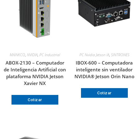
MAINKCO
,
NVIDIA
,
PC Industrial
PC Nvidia Jetson IA
,
SINTRONES
ABOX-2130 – Computador
IBOX-600 – Computadora
de Inteligencia Artificial con
inteligente sin ventilador
plataforma NVIDIA Jetson
NVIDIA® Jetson Orin Nano
Xavier NX
Cotizar
Cotizar