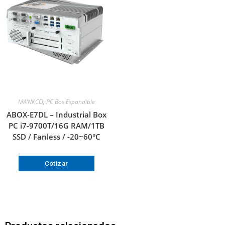
MAINKCO
,
PC Box Expandible
ABOX-E7DL – Industrial Box
PC i7-9700T/16G RAM/1TB
SSD / Fanless / -20~60°C
Cotizar