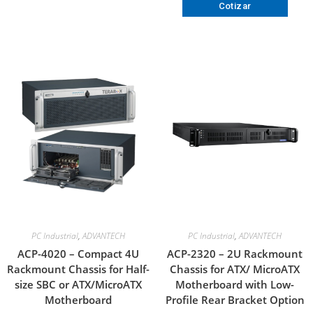
Cotizar
PC Industrial
,
ADVANTECH
PC Industrial
,
ADVANTECH
ACP-4020 – Compact 4U
ACP-2320 – 2U Rackmount
Rackmount Chassis for Half-
Chassis for ATX/ MicroATX
size SBC or ATX/MicroATX
Motherboard with Low-
Motherboard
Profile Rear Bracket Option