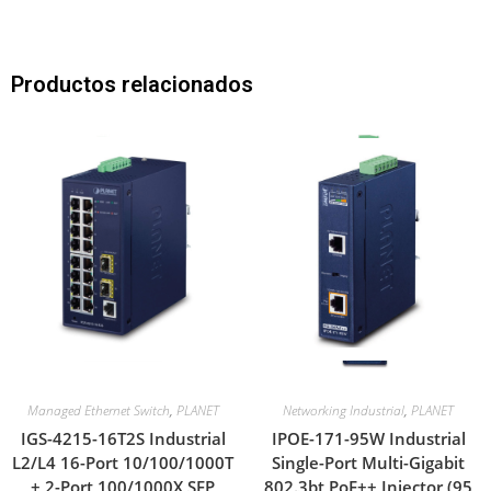
Productos relacionados
Managed Ethernet Switch
,
PLANET
Networking Industrial
,
PLANET
IGS-4215-16T2S Industrial
IPOE-171-95W Industrial
L2/L4 16-Port 10/100/1000T
Single-Port Multi-Gigabit
+ 2-Port 100/1000X SFP
802.3bt PoE++ Injector (95