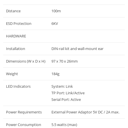
Distance
100m
ESD Protection
6KV
HARDWARE
Installation
DIN-rail kit and wall-mount ear
Dimensions (W x D x H)
97 x 70 x 26mm
Weight
184g
LED Indicators
System: Link
TP Port: Link/Active
Serial Port: Active
Power Requirements
External Power Adaptor 5V DC / 2A max.
Power Consumption
5.5 watts (max)