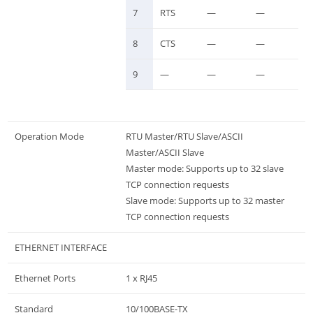
7
RTS
—
—
8
CTS
—
—
9
—
—
—
Operation Mode
RTU Master/RTU Slave/ASCII
Master/ASCII Slave
Master mode: Supports up to 32 slave
TCP connection requests
Slave mode: Supports up to 32 master
TCP connection requests
ETHERNET INTERFACE
Ethernet Ports
1 x RJ45
Standard
10/100BASE-TX