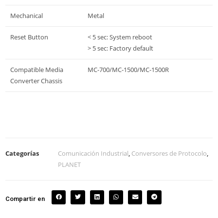
Mechanical
Metal
Reset Button
< 5 sec: System reboot
> 5 sec: Factory default
Compatible Media
MC-700/MC-1500/MC-1500R
Converter Chassis
Categorías
Comunicación Industrial
,
Conversores de Protocolo
,
PLANET
Compartir en