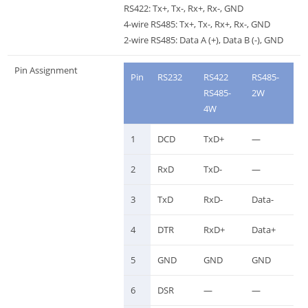
RS422: Tx+, Tx-, Rx+, Rx-, GND
4-wire RS485: Tx+, Tx-, Rx+, Rx-, GND
2-wire RS485: Data A (+), Data B (-), GND
Pin Assignment
Pin
RS232
RS422
RS485-
RS485-
2W
4W
1
DCD
TxD+
—
2
RxD
TxD-
—
3
TxD
RxD-
Data-
4
DTR
RxD+
Data+
5
GND
GND
GND
6
DSR
—
—