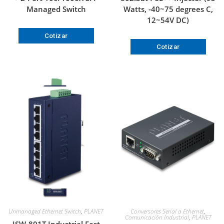
Managed Switch
Watts, -40~75 degrees C,
12~54V DC)
Cotizar
Cotizar
Unmanaged Ethernet Switch
,
PLANET
Conversores Serial a Ethernet
,
Comunicación Industrial
,
PLANET
ISW-801T Industrial Fast