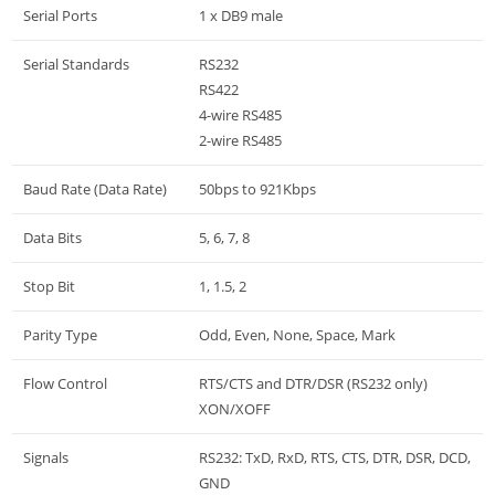
Serial Ports
1 x DB9 male
Serial Standards
RS232
RS422
4-wire RS485
2-wire RS485
Baud Rate (Data Rate)
50bps to 921Kbps
Data Bits
5, 6, 7, 8
Stop Bit
1, 1.5, 2
Parity Type
Odd, Even, None, Space, Mark
Flow Control
RTS/CTS and DTR/DSR (RS232 only)
XON/XOFF
Signals
RS232: TxD, RxD, RTS, CTS, DTR, DSR, DCD,
GND