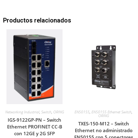
Productos relacionados
Networking Industrial
,
Switch
,
ORING
EN50155
,
EN50155 Ethernet Switch
,
ORING
IGS-9122GP-PN – Switch
TXES-150-M12 – Switch
Ethernet PROFINET CC-B
Ethernet no administrado
con 12GE y 2G SFP
EN50155 con 5 conectores