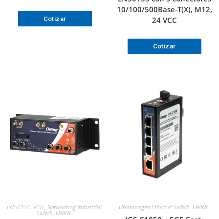
10/100/500Base-T(X), M12,
Cotizar
24 VCC
Cotizar
EN50155
,
POE
,
Networking Industrial
,
Unmanaged Ethernet Switch
,
ORING
Switch
,
ORING