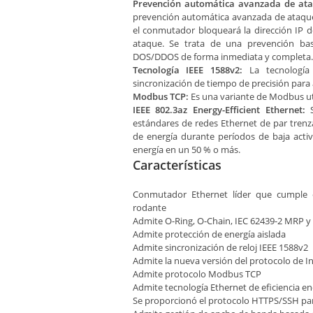
Prevención automática avanzada de at
prevención automática avanzada de ataque
el conmutador bloqueará la dirección IP 
ataque. Se trata de una prevención ba
DOS/DDOS de forma inmediata y completa.
Tecnología IEEE 1588v2:
La tecnología 
sincronización de tiempo de precisión para 
Modbus TCP:
Es una variante de Modbus uti
IEEE 802.3az Energy-Efficient Ethernet:
S
estándares de redes Ethernet de par tren
de energía durante períodos de baja acti
energía en un 50 % o más.
Características
Conmutador Ethernet líder que cumple 
rodante
Admite O-Ring, O-Chain, IEC 62439-2 MRP 
Admite protección de energía aislada
Admite sincronización de reloj IEEE 1588v2
Admite la nueva versión del protocolo de I
Admite protocolo Modbus TCP
Admite tecnología Ethernet de eficiencia en
Se proporcionó el protocolo HTTPS/SSH para