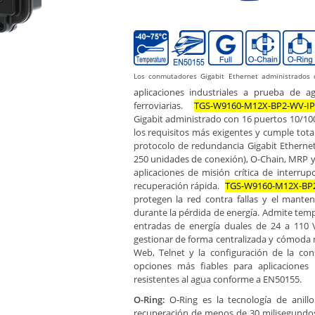
Los conmutadores Gigabit Ethernet administrados 
aplicaciones industriales a prueba de a
ferroviarias.
TGS-W9160-M12X-BP2-WV-IP
Gigabit administrado con 16 puertos 10/10
los requisitos más exigentes y cumple to
protocolo de redundancia Gigabit Etherne
250 unidades de conexión), O-Chain, MRP 
aplicaciones de misión crítica de interru
recuperación rápida.
TGS-W9160-M12X-BP
protegen la red contra fallas y el manten
durante la pérdida de energía. Admite tem
entradas de energía duales de 24 a 11
gestionar de forma centralizada y cómoda 
Web, Telnet y la configuración de la con
opciones más fiables para aplicaciones
resistentes al agua conforme a EN50155.
O-Ring:
O-Ring es la tecnología de anil
recuperación de menos de 30 milisegundos