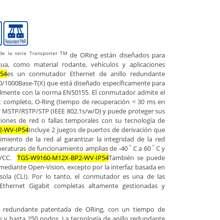
de la serie Transporter TM
de ORing están diseñados para
gua, como material rodante, vehículos y aplicaciones
54
es un conmutador Ethernet de anillo redundante
0/1000Base-T(X) que está diseñado específicamente para
talmente con la norma EN50155. El conmutador admite el
t completo, O-Ring (tiempo de recuperación < 30 ms en
y MSTP/RSTP/STP (IEEE 802.1s/w/D) y puede proteger sus
pciones de red o fallas temporales con su tecnología de
2-WV-IP54
Incluye 2 juegos de puertos de derivación que
imiento de la red al garantizar la integridad de la red
°
°
peraturas de funcionamiento amplias de -40
C a 60
C y
0 VCC.
TGS-W9160-M12X-BP2-WV-IP54
También se puede
mediante Open-Vision, excepto por la interfaz basada en
sola (CLI). Por lo tanto, el conmutador es una de las
 Ethernet Gigabit completas altamente gestionadas y
lo redundante patentada de ORing, con un tiempo de
 y hasta 250 nodos. La tecnología de anillo redundante