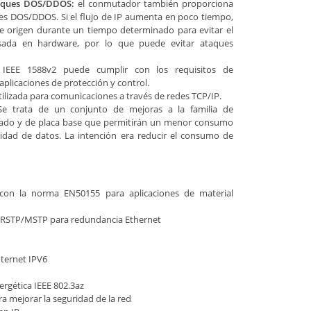
aques DOS/DDOS:
el conmutador también proporciona
s DOS/DDOS. Si el flujo de IP aumenta en poco tiempo,
de origen durante un tiempo determinado para evitar el
sada en hardware, por lo que puede evitar ataques
IEEE 1588v2 puede cumplir con los requisitos de
aplicaciones de protección y control.
lizada para comunicaciones a través de redes TCP/IP.
e trata de un conjunto de mejoras a la familia de
zado y de placa base que permitirán un menor consumo
vidad de datos. La intención era reducir el consumo de
con la norma EN50155 para aplicaciones de material
y RSTP/MSTP para redundancia Ethernet
nternet IPV6
ergética IEEE 802.3az
 mejorar la seguridad de la red