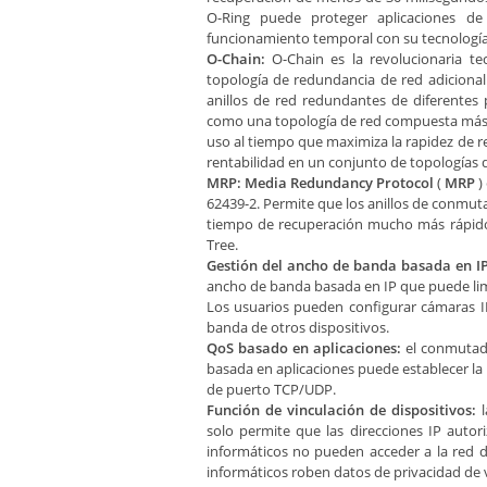
O-Ring puede proteger aplicaciones de
funcionamiento temporal con su tecnología
O-Chain:
O-Chain es la revolucionaria t
topología de redundancia de red adicional
anillos de red redundantes de diferentes
como una topología de red compuesta más 
uso al tiempo que maximiza la rapidez de recu
rentabilidad en un conjunto de topologías 
MRP: Media Redundancy Protocol
(
MRP
)
62439-2. Permite que los anillos de conmuta
tiempo de recuperación mucho más rápido 
Tree.
Gestión del ancho de banda basada en IP
ancho de banda basada en IP que puede lim
Los usuarios pueden configurar cámaras I
banda de otros dispositivos.
QoS basado en aplicaciones:
el conmutado
basada en aplicaciones puede establecer la
de puerto TCP/UDP.
Función de vinculación de dispositivos:
l
solo permite que las direcciones IP autor
informáticos no pueden acceder a la red de
informáticos roben datos de privacidad de 