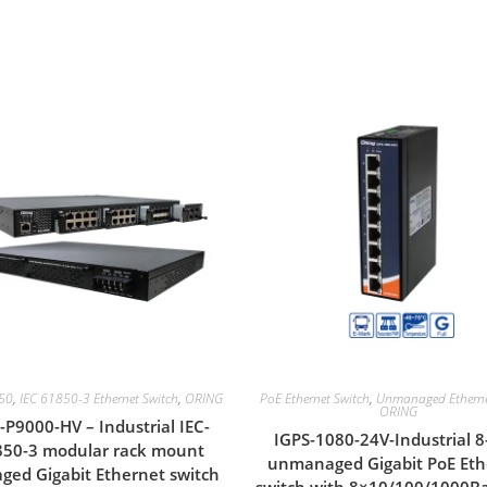
50
,
IEC 61850-3 Ethernet Switch
,
ORING
PoE Ethernet Switch
,
Unmanaged Etherne
ORING
-P9000-HV – Industrial IEC-
IGPS-1080-24V-Industrial 8
50-3 modular rack mount
unmanaged Gigabit PoE Eth
ed Gigabit Ethernet switch