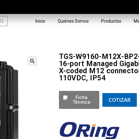
Inicio
Quiénes Somos
Productos
Ma
TGS-W9160-M12X-BP2-
16-port Managed Gigabi
X-coded M12 connector 
🔍
110VDC, IP54
Ficha
COTIZAR
Técnica