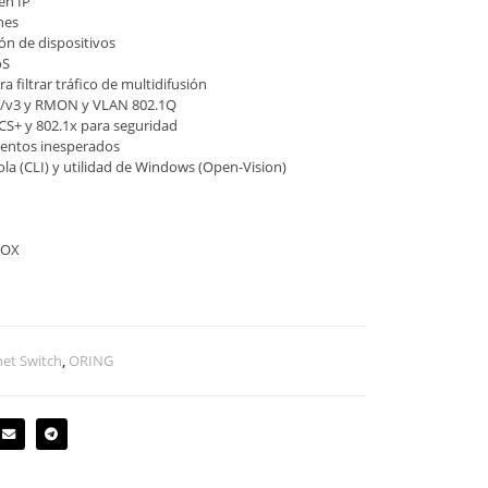
en IP
nes
ón de dispositivos
oS
filtrar tráfico de multidifusión
c/v3 y RMON y VLAN 802.1Q
CS+ y 802.1x para seguridad
eventos inesperados
la (CLI) y utilidad de Windows (Open-Vision)
BOX
et Switch
,
ORING