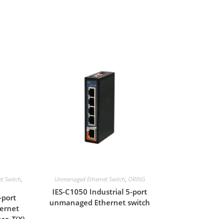
t Switch
,
Unmanaged Ethernet Switch
,
ORING
IES-C1050 Industrial 5-port
-port
unmanaged Ethernet switch
ernet