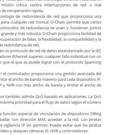
 misión crítica contra interrupciones de red o mal
 de recuperación rápida.
ecnología de redundancia de red que proporciona una
 para cualquier red troncal. O-Chain permite que varios
 protocolos de redundancia se unan y funcionen juntos
grande y más robusta. O-Chain proporciona facilidad de
peración de fallas, la flexibilidad, la compatibilidad y la
de redundancia de red.
 es un protocolo de red de datos estandarizado por la IEC
dores Ethernet superen cualquier fallo individual con un
que el que se puede lograr con el protocolo Spanning
:
el conmutador proporciona una gestión avanzada del
itar el ancho de banda máximo para cada dispositivo IP.
P y NVR con más ancho de banda y limitar el ancho de
r también admite QoS basado en aplicaciones. La QoS
 máxima prioridad para el flujo de datos según el número
a función especial de vinculación de dispositivos ORing
izadas con dirección MAC accedan a la red. Los piratas
 vigilancia IP sin permiso. Puede evitar que los piratas
video y ataquen cámaras IP, NVR y controladores.