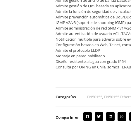
Admite gestión de ancho de banda basada 
Admite gestión de QoS basada en aplicacio
Admite la función de seguridad de vinculaci
Admite prevención automática de DoS/DD
IGMP v2/v3 (soporte de snooping IGMP) para 
Admite administración de red SNMP v1/v2
Admite autenticación de usuario ACL, TACA
Notificación múltiple para advertir sobre 
Configuración basada en Web, Telnet, conso
Admite el protocolo LLDP
Montaje en pared habilitado
Diseño resistente al agua con grado IP54
Consulta por ORING en Chile, somos TERA
Categorías
EN50155
,
EN50155 Ethern
Compartir en