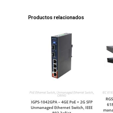
Productos relacionados
PoE Ethernet Switch
,
Unmanaged Ethernet Switch
,
IEC 618
ORING
RGS
IGPS-1042GPA – 4GE PoE + 2G SFP
618
Unmanaged Ethernet Switch, IEEE
manag