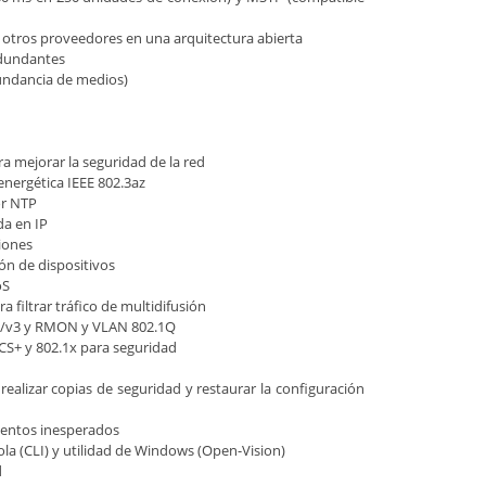
e otros proveedores en una arquitectura abierta
edundantes
undancia de medios)
 mejorar la seguridad de la red
energética IEEE 802.3az
or NTP
da en IP
iones
ón de dispositivos
oS
filtrar tráfico de multidifusión
c/v3 y RMON y VLAN 802.1Q
CS+ y 802.1x para seguridad
ealizar copias de seguridad y restaurar la configuración
eventos inesperados
la (CLI) y utilidad de Windows (Open-Vision)
d