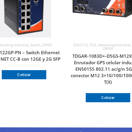
tworking Industrial
,
Switch
,
ORING
EN50155
,
POE
,
Networking Industrial
ORING
122GP-PN – Switch Ethernet
TDGAR-1083D+-D5GS-M12X
NET CC-B con 12GE y 2G SFP
Enrutador GPS celular indus
EN50155 802.11 ac/g/n 5G
Cotizar
conector M12 3×10/100/100
T(X)
Cotizar