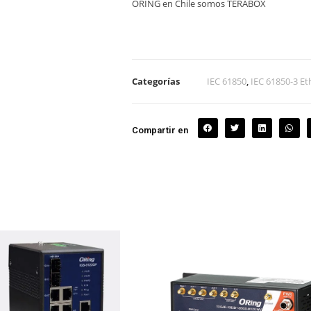
ORING en Chile somos TERABOX
Categorías
IEC 61850
,
IEC 61850-3 Et
Compartir en