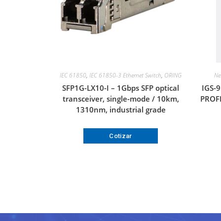
IEC 61850
,
IEC 61850-3 Ethernet Switch
,
ORING
Ne
SFP1G-LX10-I – 1Gbps SFP optical
IGS-9
transceiver, single-mode / 10km,
PROFI
1310nm, industrial grade
Cotizar