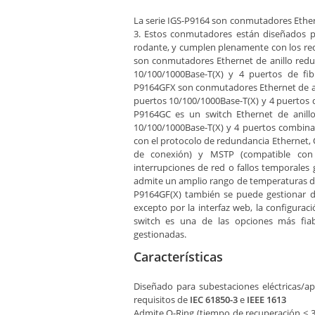
La serie IGS-P9164 son conmutadores Ether
3. Estos conmutadores están diseñados pa
rodante, y cumplen plenamente con los requ
son conmutadores Ethernet de anillo redu
10/100/1000Base-T(X) y 4 puertos de fib
P9164GFX son conmutadores Ethernet de an
puertos 10/100/1000Base-T(X) y 4 puertos d
P9164GC es un switch Ethernet de anill
10/100/1000Base-T(X) y 4 puertos combina
con el protocolo de redundancia Ethernet,
de conexión) y MSTP (compatible con R
interrupciones de red o fallos temporales 
admite un amplio rango de temperaturas de 
P9164GF(X) también se puede gestionar d
excepto por la interfaz web, la configuraci
switch es una de las opciones más fiab
gestionadas.
Características
Diseñado para subestaciones eléctricas/ap
requisitos de
IEC 61850-3
e
IEEE 1613
Admite O-Ring (tiempo de recuperación < 