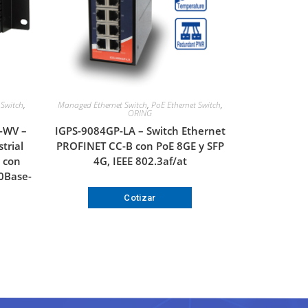
,
Switch
,
Managed Ethernet Switch
,
PoE Ethernet Switch
,
ORING
-WV –
IGPS-9084GP-LA – Switch Ethernet
trial
PROFINET CC-B con PoE 8GE y SFP
 con
4G, IEEE 802.3af/at
0Base-
Cotizar