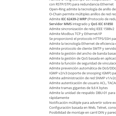
con RSTP/STP) para redundancia Ethernet
Open-Ring admite la tecnología de anillo d
O-Chain permite múltiples anillos de red r
Admite
IEC 62439-2 MRP
(Protocolo de red
Servidor MMS
integrado y
QoS IEC 61850
Admite sincronización de reloj IEEE 1588v2
Admite Modbus TCP y Ethernet/IP
Se proporcionó el protocolo HTTPS/SSH para
Admite la tecnología Ethernet de eficiencia 
Admite protocolo de cliente SMTP y servid
Admite la gestión del ancho de banda basa
Admite la gestión de QoS basada en aplicac
Admite la función de seguridad de vinculaci
Admite prevención automática de DoS/DD
IGMP v2/v3 (soporte de snooping IGMP) para 
Admite administración de red SNMP v1/v2
Admite autenticación de usuario ACL, TACA
Admite tramas gigantes de 9,6 K bytes
Admite la unidad de respaldo DBU-01 para r
rápidamente
Notificación múltiple para advertir sobre 
Configuración basada en Web, Telnet, conso
Posibilidad de montaje en carril DIN y pare