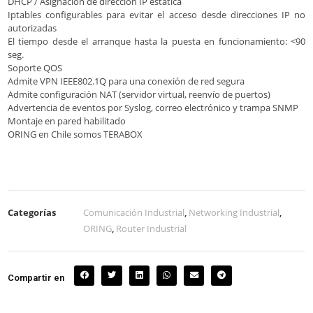
DHCP / Asignación de dirección IP estática
Iptables configurables para evitar el acceso desde direcciones IP no
autorizadas
El tiempo desde el arranque hasta la puesta en funcionamiento: <90
seg.
Soporte QOS
Admite VPN IEEE802.1Q para una conexión de red segura
Admite configuración NAT (servidor virtual, reenvío de puertos)
Advertencia de eventos por Syslog, correo electrónico y trampa SNMP
Montaje en pared habilitado
ORING en Chile somos TERABOX
Categorías
Comunicación Industrial
,
Networking Industrial
,
ORING
,
Router Industrial
Compartir en