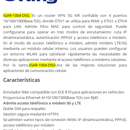
IGAR-1004-D5G
Es un router VPN 5G NR confiable con 4 puertos
10/100/1000Base-T(X), donde ETH1 se utiliza para WAN y ETH2 a ETH4
para LAN. Admite filtro MAC para control de seguridad. Puede
configurarse para operar en tres modos de enrutamiento: ruta IP
dinámica/estática, autenticación PPPoE y acceso telefónico a módem.
En el modo de acceso telefónico a módem, admite módem LTE/5G
mediante un módulo celular interno. Los usuarios pueden configurar
un entorno WLAN para satisfacer rápidamente las necesidades de
diversas aplicaciones mediante el acceso telefónico a módems celulares.
Por lo tanto,
IGAR-1004-D5G
Una de las mejores soluciones para
aplicaciones de comunicación celular.
Características
Enrutador líder compatible con ECE R10 para aplicaciones en vehículos
Proporciona Ethernet 4×10/100/1000Base-T(X) con RJ45
Admite acceso telefónico a módem
5G y LTE
Doble SIM para respaldo
Gestión segura mediante HTTPS
Se admiten varios tipos de conexión WAN: IP dinámica/estática, PPPoE,
acceso telefónico por módem