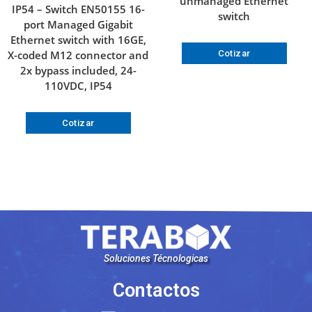
unmanaged Ethernet
IP54 – Switch EN50155 16-
switch
port Managed Gigabit
Ethernet switch with 16GE,
X-coded M12 connector and
Cotizar
2x bypass included, 24-
110VDC, IP54
Cotizar
Soluciones Técnologicas
Contactos