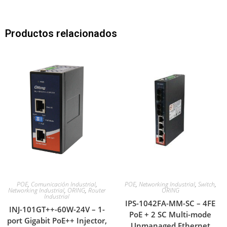
Productos relacionados
POE
,
Comunicación Industrial
,
POE
,
Networking Industrial
,
Switch
,
Networking Industrial
,
ORING
,
Router
ORING
Industrial
IPS-1042FA-MM-SC – 4FE
INJ-101GT++-60W-24V – 1-
PoE + 2 SC Multi-mode
port Gigabit PoE++ Injector,
Unmanaged Ethernet