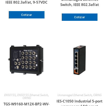
IEEE 802.3af/at, 9-57VDC
Switch, IEEE 802.3af/at
Cotizar
Cotizar
EN50155
,
EN50155 Ethernet Switch
,
Unmanaged Ethernet Switch
,
ORING
ORING
IES-C1050 Industrial 5-port
TGS-W9160-M12X-BP2-WV-