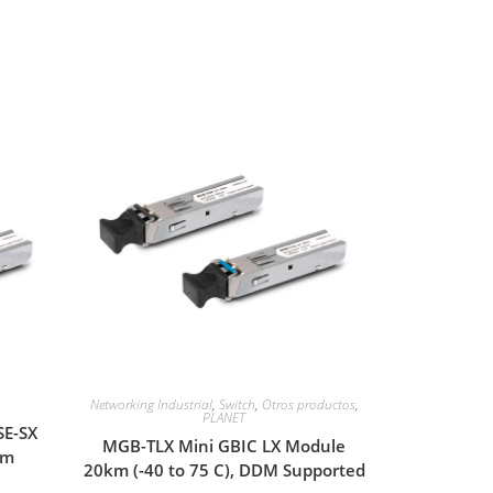
Networking Industrial
,
Switch
,
Otros productos
,
PLANET
SE-SX
MGB-TLX Mini GBIC LX Module
0m
20km (-40 to 75 C), DDM Supported