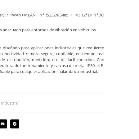
ver) / 1WAN+4*LAN +1*RS232/RS485 + I/O (2*DI 1*DO
s adecuado para entornos de vibración en vehículos.
te diseñado para aplicaciones industriales que requieren
conectividad remota segura, confiable, en tiempo real
e distribución, medición, etc. de fácil conexión. Con
ratura de funcionamiento y carcasa de metal IP30, el F-
able para cualquier aplicación inalámbrica industrial.
Industrial