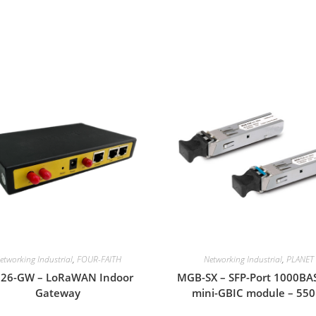
etworking Industrial
,
FOUR-FAITH
Networking Industrial
,
PLANET
926-GW – LoRaWAN Indoor
MGB-SX – SFP-Port 1000BA
Gateway
mini-GBIC module – 55