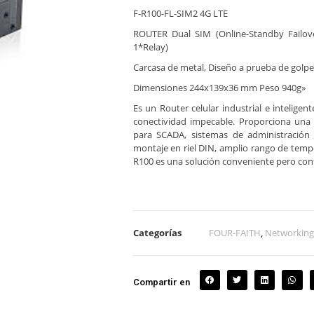
F-R100-FL-SIM2 4G LTE
ROUTER Dual SIM (Online-Standby Failo
1*Relay)
Carcasa de metal, Diseño a prueba de golpe
Dimensiones 244x139x36 mm Peso 940g»
Es un Router celular industrial e inteligen
conectividad impecable. Proporciona una 
para SCADA, sistemas de administración d
montaje en riel DIN, amplio rango de tempe
R100 es una solución conveniente pero confi
Categorías
FOUR-FAITH
,
Networking 
Compartir en