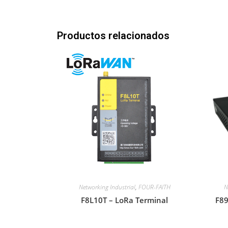
Productos relacionados
Networking Industrial
,
FOUR-FAITH
N
F8L10T – LoRa Terminal
F8