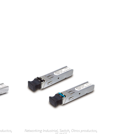
oductos
,
Networking Industrial
,
Switch
,
Otros productos
,