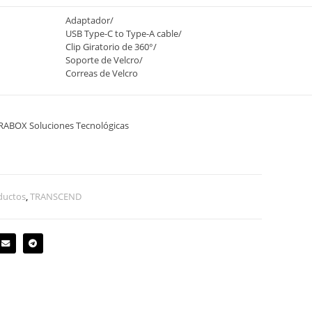
Adaptador
/
USB Type-C to Type-A cable
/
Clip Giratorio de 360°
/
Soporte de Velcro
/
Correas de Velcro
ERABOX Soluciones Tecnológicas
ductos
,
TRANSCEND