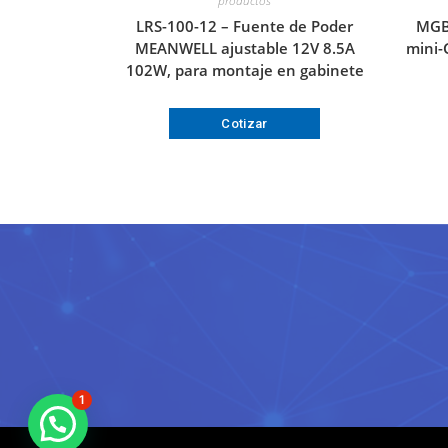
productos
LRS-100-12 – Fuente de Poder
MGB
MEANWELL ajustable 12V 8.5A
mini-
102W, para montaje en gabinete
Cotizar
1