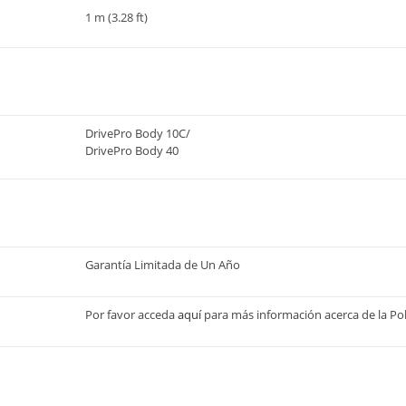
1 m (3.28 ft)
DrivePro Body 10C
/
DrivePro Body 40
Garantía Limitada de Un Año
Por favor acceda
aquí
para más información acerca de la Pol