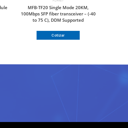
PLANET
dule
MFB-TF20 Single Mode 20KM,
100Mbps SFP fiber transceiver – (-40
to 75 C), DDM Supported
Cotizar