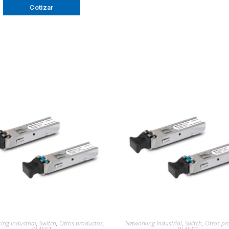
Cotizar
ing Industrial
,
Switch
,
Otros productos
,
Networking Industrial
,
Switch
,
Otros pr