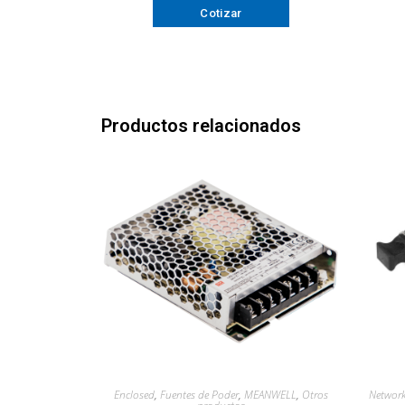
Cotizar
Productos relacionados
Enclosed
,
Fuentes de Poder
,
MEANWELL
,
Otros
Network