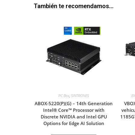
También te recomendamos…
PC Box
,
SINTRONES
E
ABOX-5220(P)(G) – 14th Generation
VBOX
Intel® Core™ Processor with
vehícu
Discrete NVIDIA and Intel GPU
1185G7
Options for Edge AI Solution