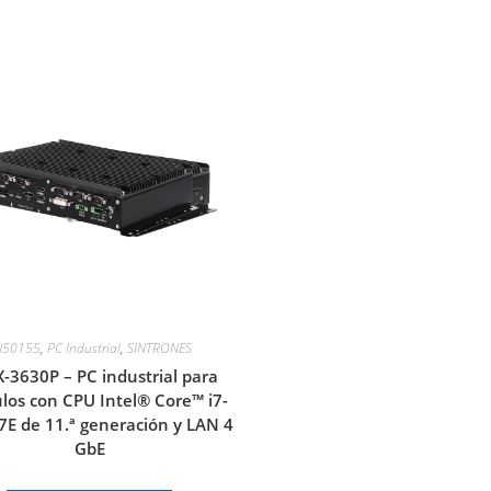
N50155
,
PC Industrial
,
SINTRONES
-3630P – PC industrial para
los con CPU Intel® Core™ i7-
E de 11.ª generación y LAN 4
GbE