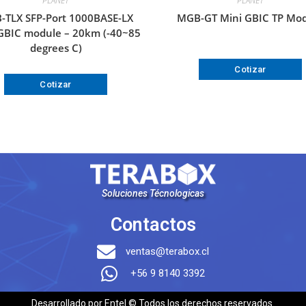
PLANET
PLANET
-TLX SFP-Port 1000BASE-LX
MGB-GT Mini GBIC TP Mo
GBIC module – 20km (-40~85
degrees C)
Cotizar
Cotizar
Soluciones Técnologicas
Contactos
ventas@terabox.cl
+56 9 8140 3392
Desarrollado por Entel © Todos los derechos reservados.