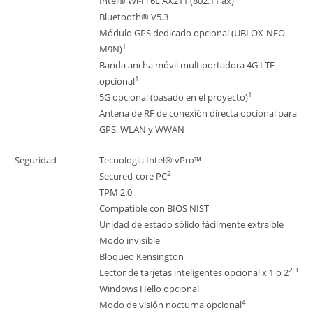
Intel® Wi-Fi 6E AX211 (802.11 ax)
Bluetooth® V5.3
Módulo GPS dedicado opcional (UBLOX-NEO-
1
M9N)
Banda ancha móvil multiportadora 4G LTE
1
opcional
1
5G opcional (basado en el proyecto)
Antena de RF de conexión directa opcional para
GPS, WLAN y WWAN
Seguridad
Tecnología Intel® vPro™
2
Secured-core PC
TPM 2.0
Compatible con BIOS NIST
Unidad de estado sólido fácilmente extraíble
Modo invisible
Bloqueo Kensington
2,3
Lector de tarjetas inteligentes opcional x 1 o 2
Windows Hello opcional
4
Modo de visión nocturna opcional