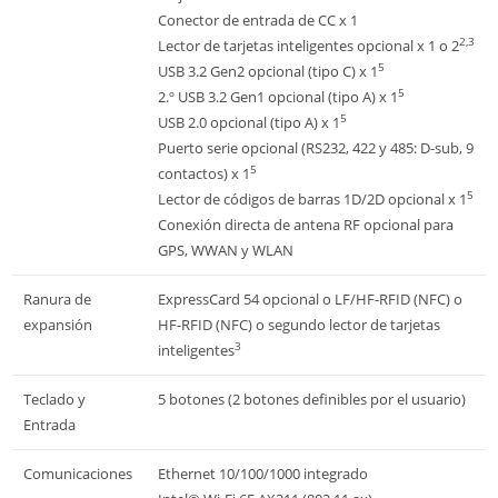
Conector de entrada de CC x 1
2,3
Lector de tarjetas inteligentes opcional x 1 o 2
5
USB 3.2 Gen2 opcional (tipo C) x 1
5
2.º USB 3.2 Gen1 opcional (tipo A) x 1
5
USB 2.0 opcional (tipo A) x 1
Puerto serie opcional (RS232, 422 y 485: D-sub, 9
5
contactos) x 1
5
Lector de códigos de barras 1D/2D opcional x 1
Conexión directa de antena RF opcional para
GPS, WWAN y WLAN
Ranura de
ExpressCard 54 opcional o LF/HF-RFID (NFC) o
expansión
HF-RFID (NFC) o segundo lector de tarjetas
3
inteligentes
Teclado y
5 botones (2 botones definibles por el usuario)
Entrada
Comunicaciones
Ethernet 10/100/1000 integrado