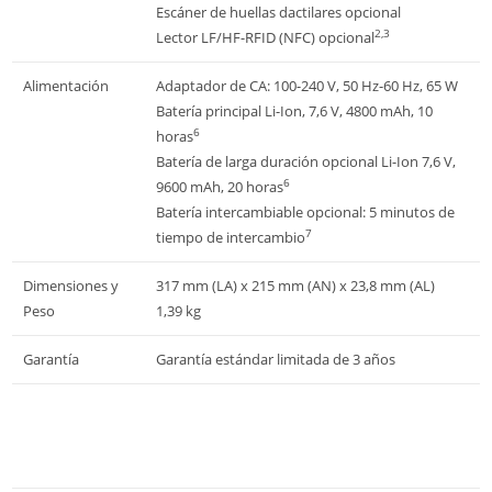
Escáner de huellas dactilares opcional
2,3
Lector LF/HF-RFID (NFC) opcional
Alimentación
Adaptador de CA: 100-240 V, 50 Hz-60 Hz, 65 W
Batería principal Li-Ion, 7,6 V, 4800 mAh, 10
6
horas
Batería de larga duración opcional Li-Ion 7,6 V,
6
9600 mAh, 20 horas
Batería intercambiable opcional: 5 minutos de
7
tiempo de intercambio
Dimensiones y
317 mm (LA) x 215 mm (AN) x 23,8 mm (AL)
Peso
1,39 kg
Garantía
Garantía estándar limitada de 3 años