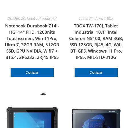
DURABOOK
,
Notebook Industrial
Tablet Windows
,
T-BOX
Notebook Durabook Z14I-
TBOX TW-170J, Tablet
HG, 14″ FHD, 1200nits
Industrial 10.1″ Intel
Touchscreen, Win 11Pro,
Celeron N5100, RAM 8GB,
Ultra 7, 32GB RAM, 512GB
SSD 128GB, RJ45, 4G, Wifi,
SSD, GPU NVIDIA, Wifi7 +
BT, GPS, Windows 11 Pro,
BT5.4, 2RS232, 2RJ45 IP65
IP65, MIL-STD-810G
Cotizar
Cotizar