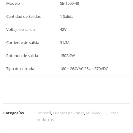
Modelo
SE-1500-48
Cantidad de Salidas
1 Salida
Voltaje de salida
48V
Corriente de salida
31,3A
Potencia de salida
1502,4W
Tipo de entrada
180 ~ 264VAC 254 ~ 370VDC
Categorías
Enclosed
,
Fuentes de Poder
,
MEANWELL
,
Otros
productos