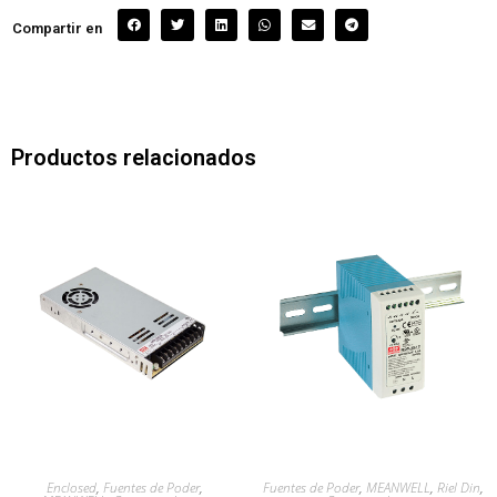
Compartir en
Productos relacionados
Enclosed
,
Fuentes de Poder
,
Fuentes de Poder
,
MEANWELL
,
Riel Din
,