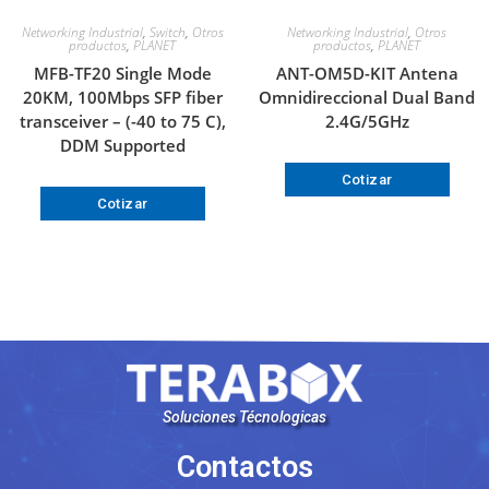
Networking Industrial
,
Switch
,
Otros
Networking Industrial
,
Otros
productos
,
PLANET
productos
,
PLANET
MFB-TF20 Single Mode
ANT-OM5D-KIT Antena
20KM, 100Mbps SFP fiber
Omnidireccional Dual Band
transceiver – (-40 to 75 C),
2.4G/5GHz
DDM Supported
Cotizar
Cotizar
Soluciones Técnologicas
Contactos