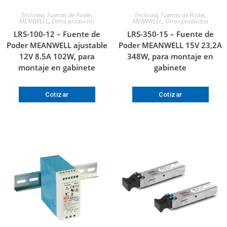
Enclosed
,
Fuentes de Poder
,
Enclosed
,
Fuentes de Poder
,
MEANWELL
,
Otros productos
MEANWELL
,
Otros productos
LRS-100-12 – Fuente de
LRS-350-15 – Fuente de
Poder MEANWELL ajustable
Poder MEANWELL 15V 23,2A
12V 8.5A 102W, para
348W, para montaje en
montaje en gabinete
gabinete
Cotizar
Cotizar