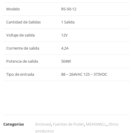
Modelo
RS-50-12
Cantidad de Salidas
1 Salida
Voltaje de salida
12V
Corriente de salida
4.2A
Potencia de salida
504W
Tipo de entrada
88 ~ 264VAC 125 ~ 373VDC
Categorías
Enclosed
,
Fuentes de Poder
,
MEANWELL
,
Otros
productos