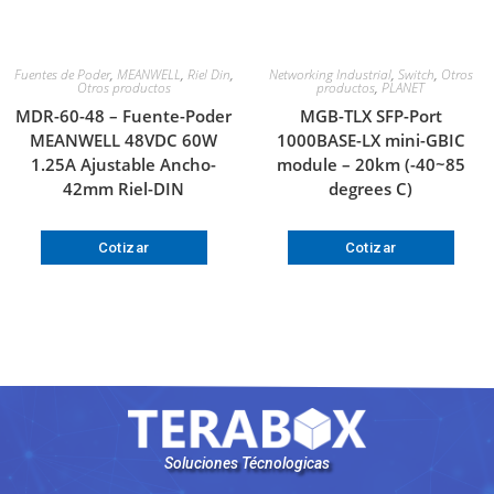
Fuentes de Poder
,
MEANWELL
,
Riel Din
,
Networking Industrial
,
Switch
,
Otros
Otros productos
productos
,
PLANET
MDR-60-48 – Fuente-Poder
MGB-TLX SFP-Port
MEANWELL 48VDC 60W
1000BASE-LX mini-GBIC
1.25A Ajustable Ancho-
module – 20km (-40~85
42mm Riel-DIN
degrees C)
Cotizar
Cotizar
Soluciones Técnologicas