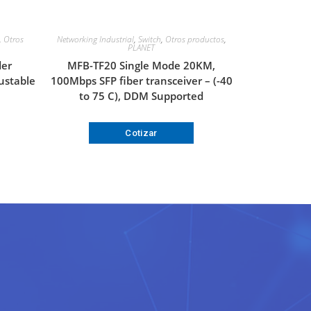
,
Otros
Networking Industrial
,
Switch
,
Otros productos
,
PLANET
der
MFB-TF20 Single Mode 20KM,
stable
100Mbps SFP fiber transceiver – (-40
to 75 C), DDM Supported
Cotizar