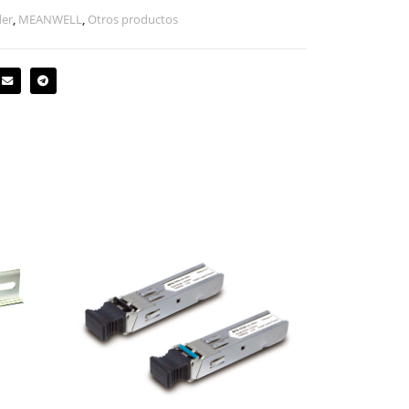
der
,
MEANWELL
,
Otros productos