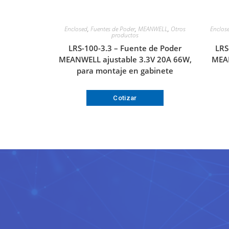
Enclosed
,
Fuentes de Poder
,
MEANWELL
,
Otros
Enclos
productos
LRS-100-3.3 – Fuente de Poder
LRS
MEANWELL ajustable 3.3V 20A 66W,
MEA
para montaje en gabinete
Cotizar