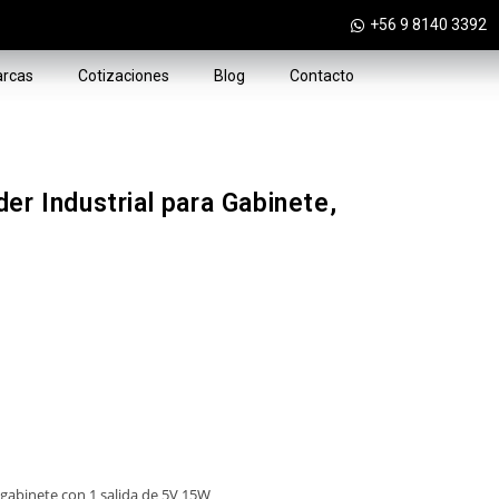
+56 9 8140 3392
rcas
Cotizaciones
Blog
Contacto
er Industrial para Gabinete,
gabinete con 1 salida de 5V 15W