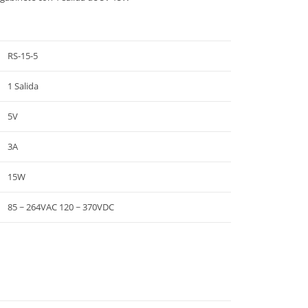
RS-15-5
1 Salida
5V
3A
15W
85 ~ 264VAC 120 ~ 370VDC