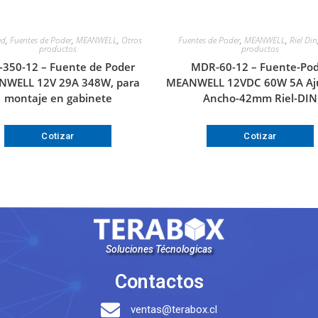
ed
,
Fuentes de Poder
,
MEANWELL
,
Otros
Fuentes de Poder
,
MEANWELL
,
Riel Din
productos
productos
-350-12 – Fuente de Poder
MDR-60-12 – Fuente-Po
NWELL 12V 29A 348W, para
MEANWELL 12VDC 60W 5A Aju
montaje en gabinete
Ancho-42mm Riel-DIN
Cotizar
Cotizar
Soluciones Técnologicas
Contactos
ventas@terabox.cl