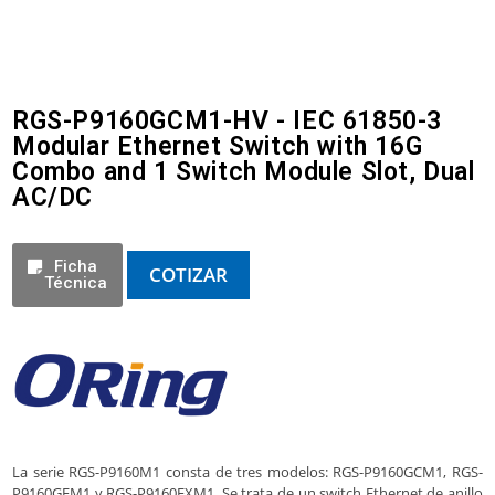
RGS-P9160GCM1-HV - IEC 61850-3
Modular Ethernet Switch with 16G
Combo and 1 Switch Module Slot, Dual
AC/DC
Ficha
COTIZAR
Técnica
La serie RGS-P9160M1 consta de tres modelos: RGS-P9160GCM1, RGS-
P9160GFM1 y RGS-P9160FXM1. Se trata de un switch Ethernet de anillo