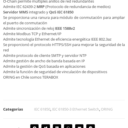
O-Chain permite múltiples anillos de red redundantes
Admite IEC 62439-2
MRP
(Protocolo de redundancia de medios)
Servidor MMS
integrado y
QoS IEC 61850
Se proporciona una ranura para módulo de conmutación para ampliar
el puerto de conmutación
Admite sincronización de reloj
IEEE 1588v2
Admite Modbus TCP y Ethernet/IP
Admite tecnología Ethernet de eficiencia energética IEEE 802.3az
Se proporcionó el protocolo HTTPS/SSH para mejorar la seguridad de la
red
Admite protocolo de cliente SMTP y servidor NTP
Admite gestión de ancho de banda basada en IP
Admite la gestión de QoS basada en aplicaciones
Admite la función de seguridad de vinculación de dispositivos
ORING en Chile somos TERABOX
Categorías
IEC 61850
,
IEC 61850-3 Ethernet Switch
,
ORING