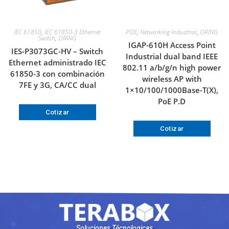
IEC 61850
,
IEC 61850-3 Ethernet
POE
,
Networking Industrial
,
ORING
Switch
,
ORING
IGAP-610H Access Point
IES-P3073GC-HV – Switch
Industrial dual band IEEE
Ethernet administrado IEC
802.11 a/b/g/n high power
61850-3 con combinación
wireless AP with
7FE y 3G, CA/CC dual
1×10/100/1000Base-T(X),
PoE P.D
Cotizar
Cotizar
Soluciones Técnologicas