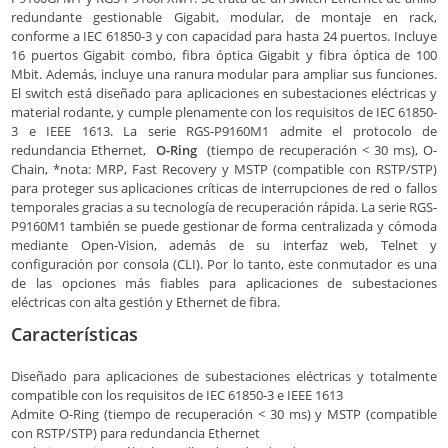
redundante gestionable Gigabit, modular, de montaje en rack,
conforme a IEC 61850-3 y con capacidad para hasta 24 puertos. Incluye
16 puertos Gigabit combo, fibra óptica Gigabit y fibra óptica de 100
Mbit. Además, incluye una ranura modular para ampliar sus funciones.
El switch está diseñado para aplicaciones en subestaciones eléctricas y
material rodante, y cumple plenamente con los requisitos de IEC 61850-
3 e IEEE 1613. La serie RGS-P9160M1 admite el protocolo de
redundancia Ethernet,
O-Ring
(tiempo de recuperación < 30 ms), O-
Chain, *nota: MRP, Fast Recovery y MSTP (compatible con RSTP/STP)
para proteger sus aplicaciones críticas de interrupciones de red o fallos
temporales gracias a su tecnología de recuperación rápida. La serie RGS-
P9160M1 también se puede gestionar de forma centralizada y cómoda
mediante Open-Vision, además de su interfaz web, Telnet y
configuración por consola (CLI). Por lo tanto, este conmutador es una
de las opciones más fiables para aplicaciones de subestaciones
eléctricas con alta gestión y Ethernet de fibra.
Características
Diseñado para aplicaciones de subestaciones eléctricas y totalmente
compatible con los requisitos de IEC 61850-3 e IEEE 1613
Admite O-Ring (tiempo de recuperación < 30 ms) y MSTP (compatible
con RSTP/STP) para redundancia Ethernet