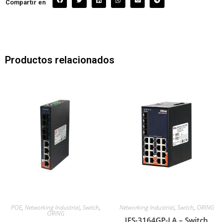
Compartir en
Productos relacionados
POE
,
Networking Industrial
,
Switch
,
Networking Industrial
,
Switch
,
ORING
ORING
IES-3164GP-LA – Switch