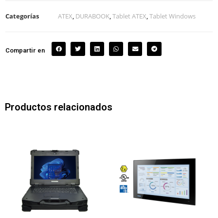
Categorías
ATEX
,
DURABOOK
,
Tablet ATEX
,
Tablet Windows
Compartir en
Productos relacionados