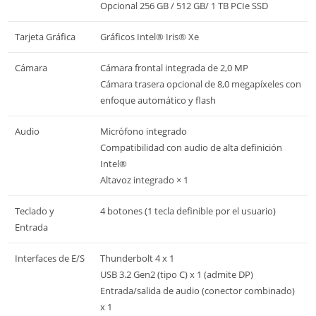
Opcional 256 GB / 512 GB/ 1 TB PCIe SSD
Tarjeta Gráfica
Gráficos Intel® Iris® Xe
Cámara
Cámara frontal integrada de 2,0 MP
Cámara trasera opcional de 8,0 megapíxeles con
enfoque automático y flash
Audio
Micrófono integrado
Compatibilidad con audio de alta definición
Intel®
Altavoz integrado × 1
Teclado y
4 botones (1 tecla definible por el usuario)
Entrada
Interfaces de E/S
Thunderbolt 4 x 1
USB 3.2 Gen2 (tipo C) x 1 (admite DP)
Entrada/salida de audio (conector combinado)
x 1