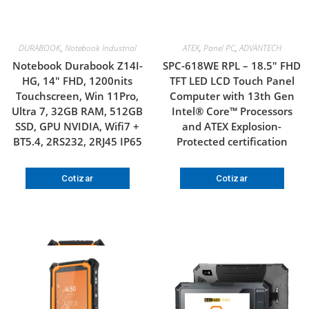
DURABOOK
,
Notebook Industrial
ATEX
,
Panel PC
,
ADVANTECH
Notebook Durabook Z14I-
SPC-618WE RPL – 18.5″ FHD
HG, 14″ FHD, 1200nits
TFT LED LCD Touch Panel
Touchscreen, Win 11Pro,
Computer with 13th Gen
Ultra 7, 32GB RAM, 512GB
Intel® Core™ Processors
SSD, GPU NVIDIA, Wifi7 +
and ATEX Explosion-
BT5.4, 2RS232, 2RJ45 IP65
Protected certification
Cotizar
Cotizar