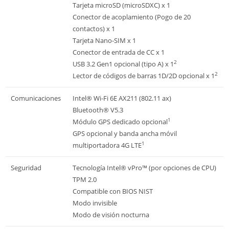
Tarjeta microSD (microSDXC) x 1
Conector de acoplamiento (Pogo de 20
contactos) x 1
Tarjeta Nano-SIM x 1
Conector de entrada de CC x 1
2
USB 3.2 Gen1 opcional (tipo A) x 1
2
Lector de códigos de barras 1D/2D opcional x 1
Comunicaciones
Intel® Wi-Fi 6E AX211 (802.11 ax)
Bluetooth® V5.3
1
Módulo GPS dedicado opcional
GPS opcional y banda ancha móvil
1
multiportadora 4G LTE
Seguridad
Tecnología Intel® vPro™ (por opciones de CPU)
TPM 2.0
Compatible con BIOS NIST
Modo invisible
Modo de visión nocturna