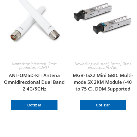
Networking Industrial
,
Otros
Networking Industrial
,
Switch
,
Otros
productos
,
PLANET
productos
,
PLANET
ANT-OM5D-KIT Antena
MGB-TSX2 Mini GBIC Multi-
Omnidireccional Dual Band
mode SX 2KM Module (-40
2.4G/5GHz
to 75 C), DDM Supported
Cotizar
Cotizar