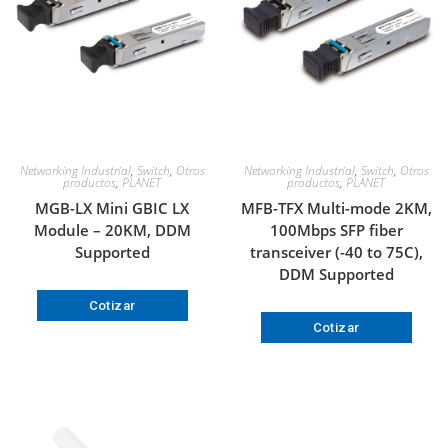
Networking Industrial
,
Switch
,
Otros
Networking Industrial
,
Switch
,
Otros
productos
,
PLANET
productos
,
PLANET
MGB-LX Mini GBIC LX
MFB-TFX Multi-mode 2KM,
Module – 20KM, DDM
100Mbps SFP fiber
Supported
transceiver (-40 to 75C),
DDM Supported
Cotizar
Cotizar