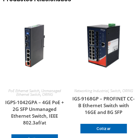
PoE Ethernet Switch
,
Unmanaged
Networking Industrial
,
Switch
,
ORING
Ethernet Switch
,
ORING
IGS-9168GP – PROFINET CC-
IGPS-1042GPA – 4GE PoE +
B Ethernet Switch with
2G SFP Unmanaged
16GE and 8G SFP
Ethernet Switch, IEEE
802.3af/at
Cotizar