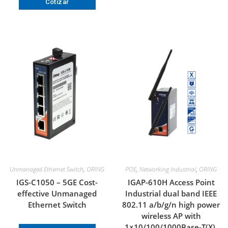
Cotizar
Unmanaged Ethernet Switch
,
ORING
POE
,
Networking Industrial
,
ORING
IGS-C1050 – 5GE Cost-
IGAP-610H Access Point
effective Unmanaged
Industrial dual band IEEE
Ethernet Switch
802.11 a/b/g/n high power
wireless AP with
1×10/100/1000Base-T(X),