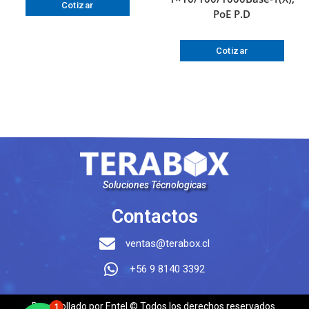
Cotizar
PoE P.D
Cotizar
Soluciones Técnologicas
Contactos
ventas@terabox.cl
+56 9 8140 3392
Desarrollado por Entel © Todos los derechos reservados.
1