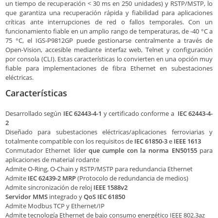
un tiempo de recuperación < 30 ms en 250 unidades) y RSTP/MSTP, lo
que garantiza una recuperación rápida y fiabilidad para aplicaciones
críticas ante interrupciones de red o fallos temporales. Con un
funcionamiento fiable en un amplio rango de temperaturas, de -40 °C a
75 °C, el IGS-P9812GP puede gestionarse centralmente a través de
Open-Vision, accesible mediante interfaz web, Telnet y configuración
por consola (CLI). Estas características lo convierten en una opción muy
fiable para implementaciones de fibra Ethernet en subestaciones
eléctricas.
Características
Desarrollado según
IEC 62443-4-1
y certificado conforme a
IEC 62443-4-
2
Diseñado para subestaciones eléctricas/aplicaciones ferroviarias y
totalmente compatible con los requisitos de
IEC 61850-3
e
IEEE 1613
Conmutador Ethernet líder
que cumple con la norma EN50155
para
aplicaciones de material rodante
Admite O-Ring, O-Chain y RSTP/MSTP para redundancia Ethernet
Admite
IEC 62439-2 MRP
(Protocolo de redundancia de medios)
Admite sincronización de reloj
IEEE 1588v2
Servidor MMS
integrado y
QoS IEC 61850
Admite Modbus TCP y Ethernet/IP
Admite tecnología Ethernet de bajo consumo energético IEEE 802.3az