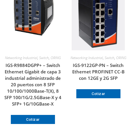
Networking Industrial
,
Switch
,
ORING
Networking Industrial
,
Switch
,
ORING
IGS-R9884DGPP+ – Switch
IGS-9122GP-PN – Switch
Ethernet Gigabit de capa 3
Ethernet PROFINET CC-B
industrial administrado de
con 12GE y 2G SFP
20 puertos con 8 SFP
10/100/1000Base-T(X), 8
Cotizar
SFP 100/1G/2.5GBase-X y 4
SFP+ 1G/10GBase-X
Cotizar