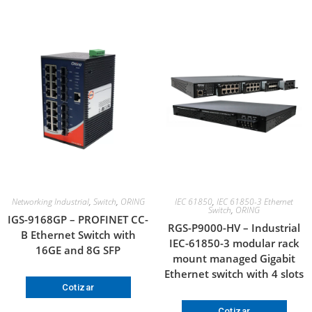
Networking Industrial
,
Switch
,
ORING
IEC 61850
,
IEC 61850-3 Ethernet
Switch
,
ORING
IGS-9168GP – PROFINET CC-
RGS-P9000-HV – Industrial
B Ethernet Switch with
IEC-61850-3 modular rack
16GE and 8G SFP
mount managed Gigabit
Ethernet switch with 4 slots
Cotizar
Cotizar