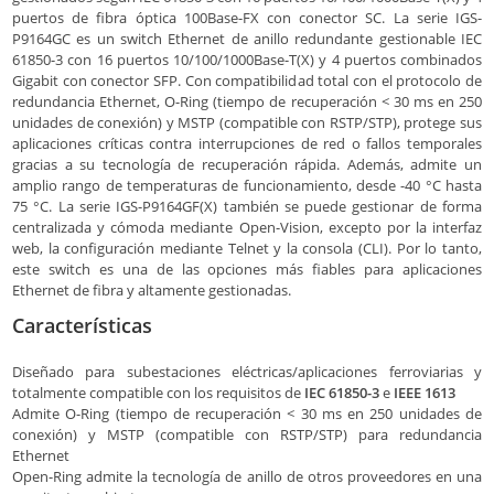
puertos de fibra óptica 100Base-FX con conector SC. La serie IGS-
P9164GC es un switch Ethernet de anillo redundante gestionable IEC
61850-3 con 16 puertos 10/100/1000Base-T(X) y 4 puertos combinados
Gigabit con conector SFP. Con compatibilidad total con el protocolo de
redundancia Ethernet, O-Ring (tiempo de recuperación < 30 ms en 250
unidades de conexión) y MSTP (compatible con RSTP/STP), protege sus
aplicaciones críticas contra interrupciones de red o fallos temporales
gracias a su tecnología de recuperación rápida. Además, admite un
amplio rango de temperaturas de funcionamiento, desde -40 °C hasta
75 °C. La serie IGS-P9164GF(X) también se puede gestionar de forma
centralizada y cómoda mediante Open-Vision, excepto por la interfaz
web, la configuración mediante Telnet y la consola (CLI). Por lo tanto,
este switch es una de las opciones más fiables para aplicaciones
Ethernet de fibra y altamente gestionadas.
Características
Diseñado para subestaciones eléctricas/aplicaciones ferroviarias y
totalmente compatible con los requisitos de
IEC 61850-3
e
IEEE 1613
Admite O-Ring (tiempo de recuperación < 30 ms en 250 unidades de
conexión) y MSTP (compatible con RSTP/STP) para redundancia
Ethernet
Open-Ring admite la tecnología de anillo de otros proveedores en una