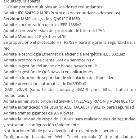
arquitectura abierta
O-Chain permite múltiples anillos de red redundantes
Admite
IEC 62439-2 MRP
(Protocolo de redundancia de medios)
Servidor MMS
integrado y
QoS IEC 61850
Admite sincronización de reloj IEEE 1588v2
Admite la nueva versión del protocolo de Internet IPV6
Admite Modbus TCP y Ethernet/IP
Se proporcionó el protocolo HTTPS/SSH para mejorar la seguridad de la
red
Admite la tecnología Ethernet de eficiencia energética IEEE 802.3az
Admite protocolo de cliente SMTP y servidor NTP
Admite la gestión del ancho de banda basada en IP
Admite la gestión de QoS basada en aplicaciones
Admite la función de seguridad de vinculación de dispositivos
Admite prevención automática de DoS/DDoS
IGMP v2/v3 (soporte de snooping IGMP) para filtrar tráfico de
multidifusión
Admite administración de red SNMP v1/v2c/v3 y RMON y VLAN 802.1Q
Admite autenticación de usuario ACL, TACACS+ y 802.1x para seguridad
Admite tramas gigantes de 9,6 K bytes
Admite la unidad de respaldo DBU-01 para realizar copias de seguridad
y restaurar la configuración rápidamente
Notificación múltiple para advertir sobre eventos inesperados
Configuración basada en Web, Telnet, consola (CLI) y utilidad de