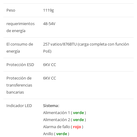
Peso
1119g
requerimientos
48-54V
de energía
El consumo de
257 vatios/876BTU (carga completa con función
energía
PoE)
Protección ESD
6KV CC
Protección de
6KV CC
transferencias
bancarias
Indicador LED
Sistema:
Alimentación 1 (
verde
)
Alimentación 2 (
verde
)
Alarma de fallo (
rojo
)
Anillo (
verde
)