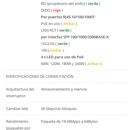
RO (propietario del anillo) (
verde
)
DIDO (
rojo
)
Por puertos RJ45 10/100/1000T:
PoE en uso (
ámbar
)
LNK/ACT (
verde
)
por interfaz SFP 100/1000/2500BASE-X:
1G/2,5G (
verde
)
100 (
ámbar
)
4 x LED para uso de PoE:
60W, 120W, 180W y 240W (
ámbar
)
ESPECIFICACIONES DE CONMUTACIÓN
Arquitectura del
Almacenamiento y reenvio
interruptor
Cambiar tela
26 Gbps/sin bloqueo
Rendimiento
Paquete de 19,34Mpps a 64Bytes
(paquetes por