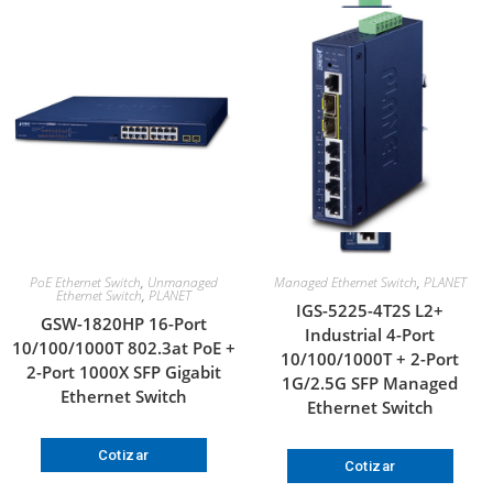
PoE Ethernet Switch
,
Unmanaged
Managed Ethernet Switch
,
PLANET
Ethernet Switch
,
PLANET
IGS-5225-4T2S L2+
GSW-1820HP 16-Port
Industrial 4-Port
10/100/1000T 802.3at PoE +
10/100/1000T + 2-Port
2-Port 1000X SFP Gigabit
1G/2.5G SFP Managed
Ethernet Switch
Ethernet Switch
Cotizar
Cotizar