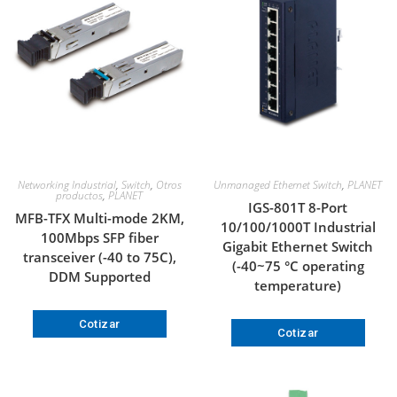
Networking Industrial
,
Switch
,
Otros
Unmanaged Ethernet Switch
,
PLANET
productos
,
PLANET
IGS-801T 8-Port
MFB-TFX Multi-mode 2KM,
10/100/1000T Industrial
100Mbps SFP fiber
Gigabit Ethernet Switch
transceiver (-40 to 75C),
(-40~75 °C operating
DDM Supported
temperature)
Cotizar
Cotizar