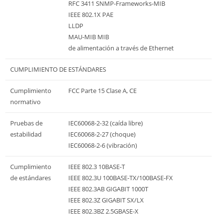
RFC 3411 SNMP-Frameworks-MIB
IEEE 802.1X PAE
LLDP
MAU-MIB MIB
de alimentación a través de Ethernet
CUMPLIMIENTO DE ESTÁNDARES
Cumplimiento
FCC Parte 15 Clase A, CE
normativo
Pruebas de
IEC60068-2-32 (caída libre)
estabilidad
IEC60068-2-27 (choque)
IEC60068-2-6 (vibración)
Cumplimiento
IEEE 802.3 10BASE-T
de estándares
IEEE 802.3U 100BASE-TX/100BASE-FX
IEEE 802.3AB GIGABIT 1000T
IEEE 802.3Z GIGABIT SX/LX
IEEE 802.3BZ 2.5GBASE-X