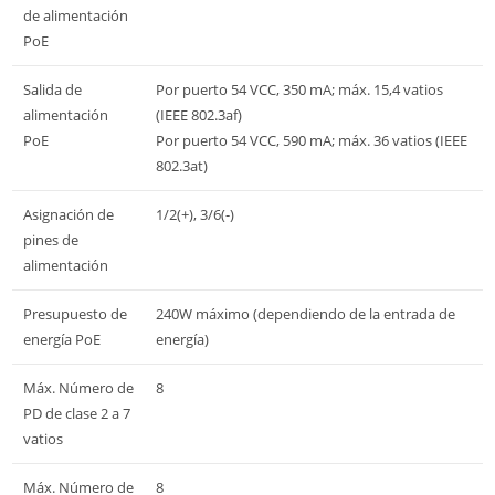
de alimentación
PoE
Salida de
Por puerto 54 VCC, 350 mA; máx. 15,4 vatios
alimentación
(IEEE 802.3af)
PoE
Por puerto 54 VCC, 590 mA; máx. 36 vatios (IEEE
802.3at)
Asignación de
1/2(+), 3/6(-)
pines de
alimentación
Presupuesto de
240W máximo (dependiendo de la entrada de
energía PoE
energía)
Máx. Número de
8
PD de clase 2 a 7
vatios
Máx. Número de
8