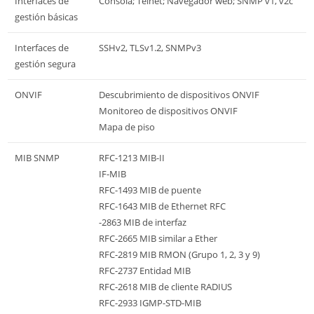
Interfaces de
Consola; Telnet; Navegador web; SNMP v1, v2c
gestión básicas
Interfaces de
SSHv2, TLSv1.2, SNMPv3
gestión segura
ONVIF
Descubrimiento de dispositivos ONVIF
Monitoreo de dispositivos ONVIF
Mapa de piso
MIB SNMP
RFC-1213 MIB-II
IF-MIB
RFC-1493 MIB de puente
RFC-1643 MIB de Ethernet RFC
-2863 MIB de interfaz
RFC-2665 MIB similar a Ether
RFC-2819 MIB RMON (Grupo 1, 2, 3 y 9)
RFC-2737 Entidad MIB
RFC-2618 MIB de cliente RADIUS
RFC-2933 IGMP-STD-MIB