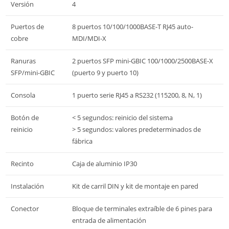
Versión
4
Puertos de
8 puertos 10/100/1000BASE-T RJ45 auto-
cobre
MDI/MDI-X
Ranuras
2 puertos SFP mini-GBIC 100/1000/2500BASE-X
SFP/mini-GBIC
(puerto 9 y puerto 10)
Consola
1 puerto serie RJ45 a RS232 (115200, 8, N, 1)
Botón de
< 5 segundos: reinicio del sistema
reinicio
> 5 segundos: valores predeterminados de
fábrica
Recinto
Caja de aluminio IP30
Instalación
Kit de carril DIN y kit de montaje en pared
Conector
Bloque de terminales extraíble de 6 pines para
entrada de alimentación