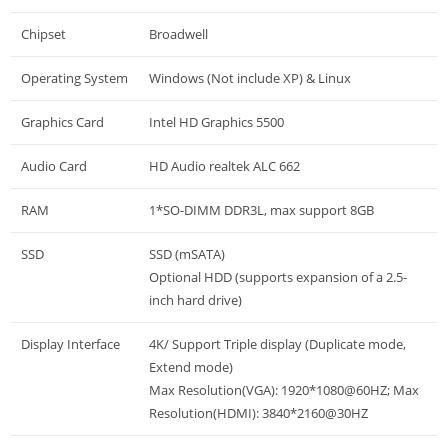
Chipset
Broadwell
Operating System
Windows (Not include XP) & Linux
Graphics Card
Intel HD Graphics 5500
Audio Card
HD Audio realtek ALC 662
RAM
1*SO-DIMM DDR3L, max support 8GB
SSD
SSD (mSATA)
Optional HDD (supports expansion of a 2.5-
inch hard drive)
Display Interface
4K/ Support Triple display (Duplicate mode,
Extend mode)
Max Resolution(VGA): 1920*1080@60HZ; Max
Resolution(HDMI): 3840*2160@30HZ