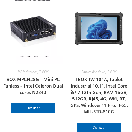
PC Industrial
,
T-BOX
Tablet Windows
,
T-BOX
BOX-MPCN28G – Mini PC
TBOX TW-101A, Tablet
Fanless – Intel Celeron Dual
Industrial 10.1″, Intel Core
cores N2840
i5/i7 12th Gen, RAM 16GB,
512GB, RJ45, 4G, Wifi, BT,
GPS, Windows 11 Pro, IP65,
Cotizar
MIL-STD-810G
Cotizar