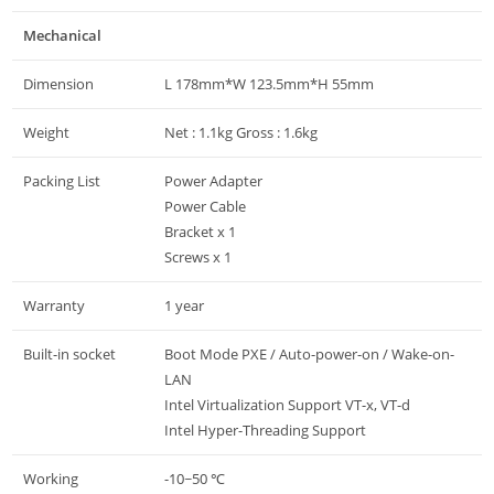
Mechanical
Dimension
L 178mm*W 123.5mm*H 55mm
Weight
Net : 1.1kg Gross : 1.6kg
Packing List
Power Adapter
Power Cable
Bracket x 1
Screws x 1
Warranty
1 year
Built-in socket
Boot Mode PXE / Auto-power-on / Wake-on-
LAN
Intel Virtualization Support VT-x, VT-d
Intel Hyper-Threading Support
Working
-10~50 ℃