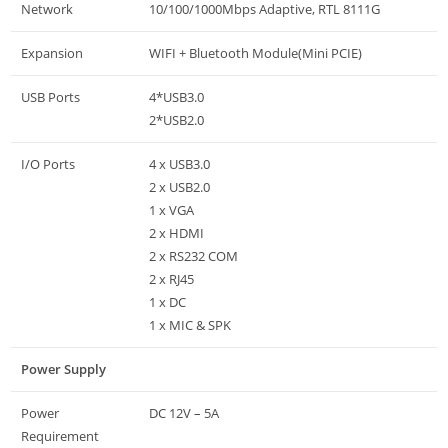
Network
10/100/1000Mbps Adaptive, RTL 8111G
Expansion
WIFI + Bluetooth Module(Mini PCIE)
USB Ports
4*USB3.0
2*USB2.0
I/O Ports
4 x USB3.0
2 x USB2.0
1 x VGA
2 x HDMI
2 x RS232 COM
2 x RJ45
1 x DC
1 x MIC & SPK
Power Supply
Power
DC 12V – 5A
Requirement