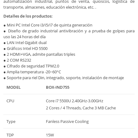
automatización industrial, puntos de venta, quioscos, logística de
transporte, almacenes, educación electrónica, etc. .
Detalles de los productos:
● Mini PC Intel Core i3/i5/i7 de quinta generación
● Diseño de grado industrial antivibración y a prueba de golpes para
uso las 24 horas del día
● LAN Intel Gigabit dual
● Gráficos Intel HD 5500
● 2 HDMI+VGA, admite pantallas triples
● 2 COM RS232
● Cifrado de seguridad TPM2.0
● Amplia temperatura -20~60°C
● Soporte para riel Din, integrado, soporte, instalación de montaje
MODEL
BOX-IND755
CPU
Core i7 5500U 2.40GHz-3.00GHz
2 Cores / 4 Threads, Cache 3 MB Cache
Type
Fanless Passive Cooling
TDP
15W