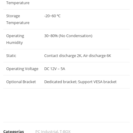
Temperature
Storage
-20~60 ℃
Temperature
Operating
30~80% (No Condensation)
Humidity
Static
Contact discharge 2K, Air discharge 6K
Operating Voltage
DC 12V – 5A
Optional Bracket
Dedicated bracket; Support VESA bracket
Categorías
PC Industrial
,
T-BOX