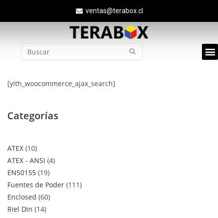
ventas@terabox.cl
Quié
[yith_woocommerce_ajax_search]
Categorías
ATEX
10
ATEX - ANSI
4
EN50155
19
Fuentes de Poder
111
Enclosed
60
Riel Din
14