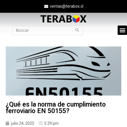
ventas@terabox.cl
Quié
¿Qué es la norma de cumplimiento
ferroviario EN 50155?
julio 24, 2025
5:29 pm